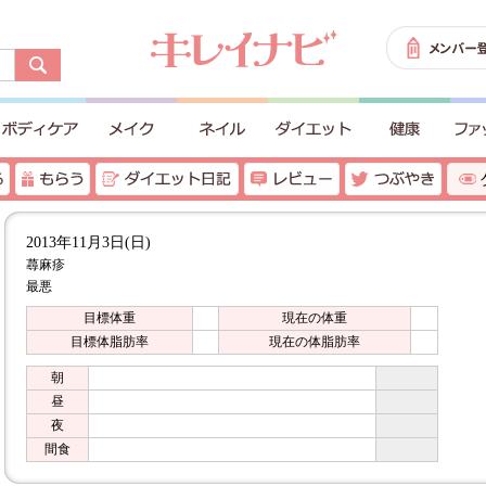
2013年11月3日(日)
蕁麻疹
最悪
目標体重
現在の体重
目標体脂肪率
現在の体脂肪率
朝
昼
夜
間食