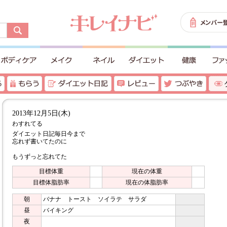
2013年12月5日(木)
わすれてる
ダイエット日記毎日今まで
忘れず書いてたのに
もうずっと忘れてた
目標体重
現在の体重
目標体脂肪率
現在の体脂肪率
朝
バナナ トースト ソイラテ サラダ
昼
バイキング
夜