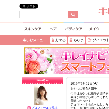
mikaさん
2015年5月12日(火)
おやつに笹巻き団子
今日はおやつに笹巻き団子を
義母が出雲から送ってくれた
美味しかった！
チョコレートも食べたし、ち
プロフィールを見る
でも、今日は15000歩も歩