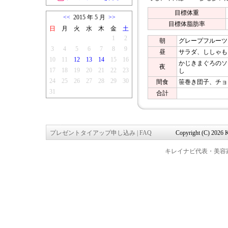
目標体重
<<
2015 年 5 月
>>
目標体脂肪率
日
月
火
水
木
金
土
1
2
朝
グレープフルーツ
3
4
5
6
7
8
9
昼
サラダ、ししゃも
10
11
12
13
14
15
16
かじきまぐろのソ
夜
17
18
19
20
21
22
23
し
24
25
26
27
28
29
30
間食
笹巻き団子、チョ
31
合計
プレゼントタイアップ申し込み
|
FAQ
Copyright (C) 2026 K
キレイナビ代表・美容