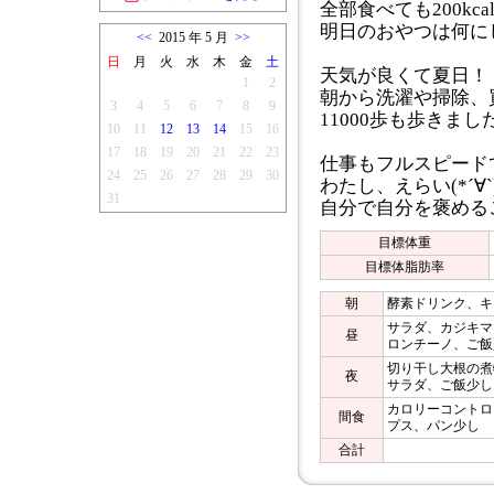
全部食べても200kca
明日のおやつは何に
<<
2015 年 5 月
>>
日
月
火
水
木
金
土
天気が良くて夏日！
1
2
朝から洗濯や掃除、
3
4
5
6
7
8
9
11000歩も歩きまし
10
11
12
13
14
15
16
17
18
19
20
21
22
23
仕事もフルスピード
24
25
26
27
28
29
30
わたし、えらい(*´∀`
31
自分で自分を褒める
目標体重
目標体脂肪率
朝
酵素ドリンク、キ
サラダ、カジキマ
昼
ロンチーノ、ご飯
切り干し大根の煮
夜
サラダ、ご飯少し
カロリーコントロ
間食
プス、パン少し
合計