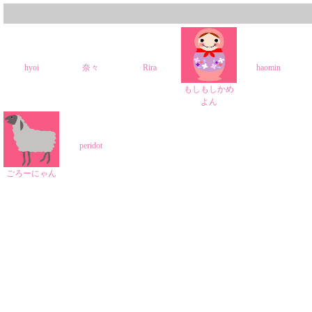
hyoi
奈々
Rira
haomin
もしもしかめ
よん
peridot
ごろーにゃん