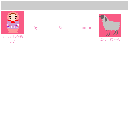
hyoi
Rira
haomin
もしもしかめ
ごろーにゃん
よん