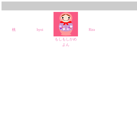
桃
hyoi
Rira
もしもしかめ
よん