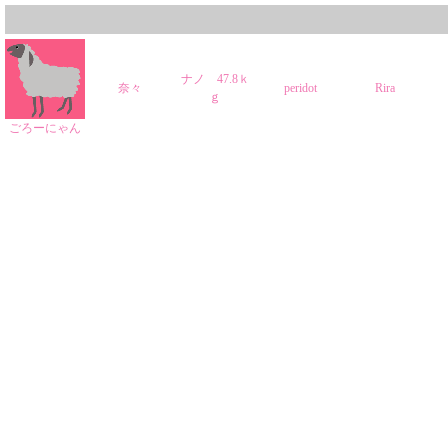
ナノ 47.8ｋ
奈々
peridot
Rira
ｇ
ごろーにゃん