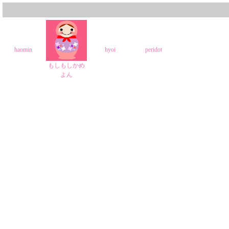
haomin
hyoi
peridot
もしもしかめ
よん