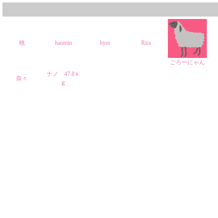
桃
haomin
hyoi
Rira
ごろーにゃん
ナノ 47.8ｋ
奈々
ｇ