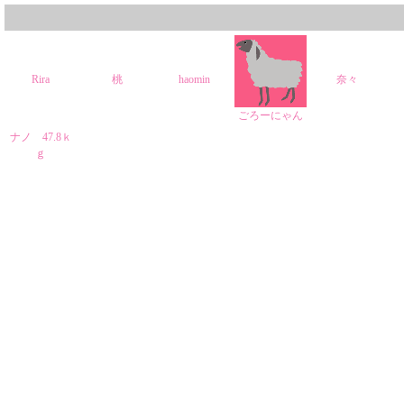
Rira
桃
haomin
奈々
ごろーにゃん
ナノ 47.8ｋ
ｇ