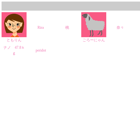
Rira
桃
奈々
ともりん
ごろーにゃん
ナノ 47.8ｋ
peridot
ｇ