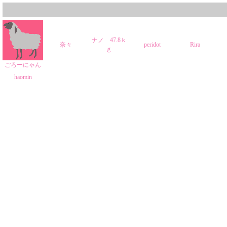
ナノ 47.8ｋ
奈々
peridot
Rira
ｇ
ごろーにゃん
haomin