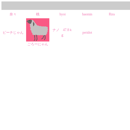
奈々
桃
hyoi
haomin
Rira
ナノ 47.8ｋ
ピーチじゃん
peridot
ｇ
ごろーにゃん