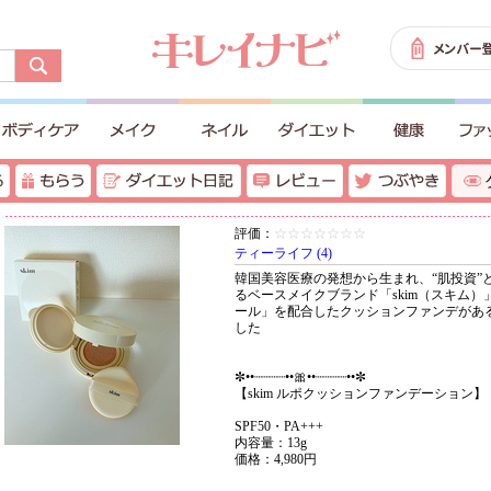
評価：
☆☆☆☆☆☆☆
ティーライフ (4)
韓国美容医療の発想から生まれ、“肌投資”
るベースメイクブランド「skim（スキム
ール」を配合したクッションファンデがあ
した
✼••┈┈┈┈••🎀••┈┈┈┈••✼
【skim ルポクッションファンデーション】
SPF50・PA+++
内容量：13g
価格：4,980円