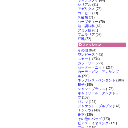
ヤマブシタケ
(84)
シリアル
(81)
アガリクス
(73)
コーヒー
(73)
乳酸菌
(71)
ハーブティー
(70)
油・調味料
(67)
アミノ酸
(61)
プエラリア
(57)
豆乳
(52)
その他
(824)
ワンピース
(445)
スカート
(234)
カットソー
(225)
セーター・ニット
(214)
カーディガン・アンサンブ
ル
(209)
ネックレス・ペンダント
(208)
帽子
(180)
シャツ・ブラウス
(173)
キャミソール・タンクトッ
プ
(159)
パンツ
(154)
ジャケット・ブルゾン
(148)
Ｔシャツ
(148)
靴下
(139)
その他のバッグ
(123)
ピアス・イヤリング
(121)
ブーツ
(118)