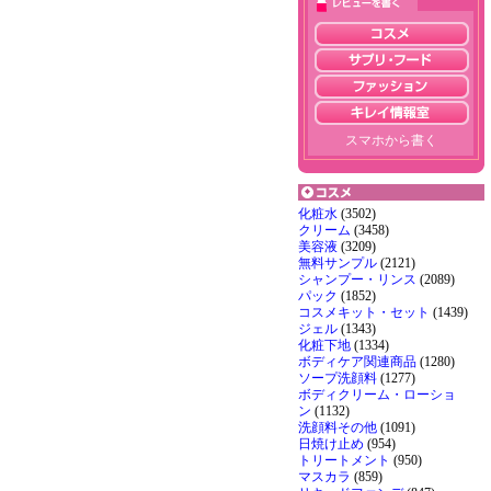
スマホから書く
化粧水
(3502)
クリーム
(3458)
美容液
(3209)
無料サンプル
(2121)
シャンプー・リンス
(2089)
パック
(1852)
コスメキット・セット
(1439)
ジェル
(1343)
化粧下地
(1334)
ボディケア関連商品
(1280)
ソープ洗顔料
(1277)
ボディクリーム・ローショ
ン
(1132)
洗顔料その他
(1091)
日焼け止め
(954)
トリートメント
(950)
マスカラ
(859)