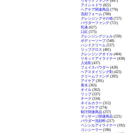
リキッドファンデ
(847)
アイシャドウ
(822)
ヘアケア関連商品
(776)
洗顔フォーム
(760)
クレンジングその他
(727)
パウダーファンデ
(721)
乳液
(627)
口紅
(575)
クレンジングジェル
(550)
ボディーソープ
(548)
ハンドクリーム
(537)
リップグロス
(481)
クレンジングオイル
(464)
リキッドアイライナー
(438)
入浴剤
(437)
フェイスパウダー
(428)
ヘアスタイリング剤
(425)
クリームファンデ
(395)
アイケア
(391)
香水
(363)
オイル
(362)
リップ
(337)
チーク
(334)
ネイルカラー
(312)
リップケア
(274)
制汗関連商品
(257)
マッサージ関連商品
(221)
パウダー洗顔料
(217)
ペンシルアイライナー
(192)
コンシーラー
(186)