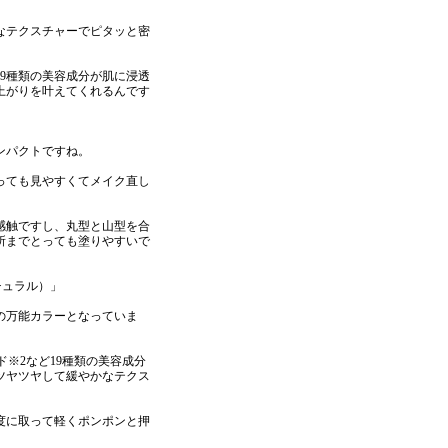
なテクスチャーでピタッと密
9種類の美容成分が肌に浸透
上がりを叶えてくれるんです
ンパクトですね。
っても見やすくてメイク直し
感触ですし、丸型と山型を合
所までとっても塗りやすいで
ナチュラル）」
の万能カラーとなっていま
ド※2など19種類の美容成分
ツヤツヤして緩やかなテクス
度に取って軽くポンポンと押