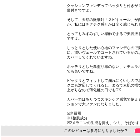
クッションファンデってベッタリと付きが
薄付きですよ。
そして、天然の微細針「スピキュール」が
が、私にはチクチク感とかは全く感じられ
とってもみずみずしい感触でまるで美容液
ですよ。
しっとりとした使い心地のファンデなので
に、潤いヴェールでコートされているかの
カバーしてくれていますね。
ボッテリとした厚塗り感のない、ナチュラ
ても良いですね。
ピッタリとフィットして崩れにくいしので
クにも対応してくれるし、まるで素肌の様
上がりなので薄化粧の日でもOK
カバー力はありつつスキンケア感覚で使え
ションで大ファンになりました。
※角質層
※1整肌成分
※2メラニンの生成を抑え、シミ、そばかす
このレビューは参考になりましたか？