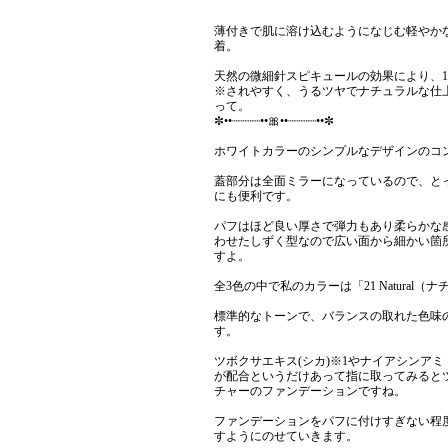
薄付きで肌に溶け込むようになじむ軽やか
着。
天然の微細針スピキュールの効果により、1
※されやすく、うるツヤでナチュラルな仕
って。
✼••┈┈┈┈••🎀••┈┈┈┈••✼
ホワイトカラーのシンプルなデザインのコ
蓋部分は全面ミラーになっているので、と
にも便利です。
パフはほど良い厚さで弾力もあり柔らかな
わせたしずく型なので広い面から細かい箇
すよ。
全3色の中で私のカラーは「21 Natural（
標準的なトーンで、バランスの取れた色味
す。
ツボクサエキス(シカ)※1やナイアシンアミ
が配合というだけあって指に取ってみると
チャーのファンデーションですね。
ファンデーションをパフに付けすぎない程
すようにのせていきます。