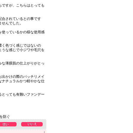
ちですが、こちらはとっても
配合されているとの事です
ませんでした。
を使っているかの様な使用感
濃く色づく感じではないの
ような感じで小ジワや毛穴を
ルな薄膜肌の仕上がりがとっ
お出かけの際のバッチリメイ
なナチュラルかつ軽やかな仕
るとっても有難いファンデー
を防ぐ
|