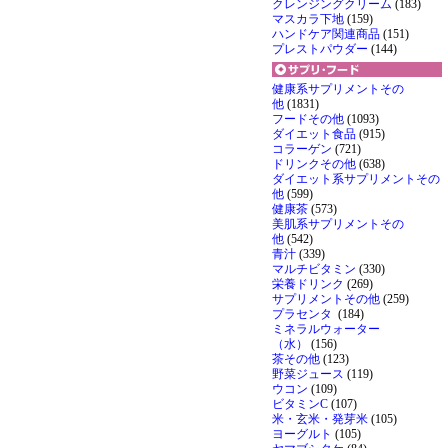
クレンジングクリーム
(183)
マスカラ下地
(159)
ハンドケア関連商品
(151)
プレストパウダー
(144)
健康系サプリメントその
他
(1831)
フードその他
(1093)
ダイエット食品
(915)
コラーゲン
(721)
ドリンクその他
(638)
ダイエット系サプリメントその
他
(599)
健康茶
(573)
美肌系サプリメントその
他
(542)
青汁
(339)
マルチビタミン
(330)
栄養ドリンク
(269)
サプリメントその他
(259)
プラセンタ
(184)
ミネラルウォーター
（水）
(156)
茶その他
(123)
野菜ジュース
(119)
ウコン
(109)
ビタミンC
(107)
米・玄米・発芽米
(105)
ヨーグルト
(105)