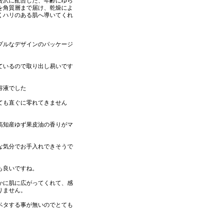
を贅沢に配合した、年齢にゆら
を角質層まで届け、乾燥によ
くハリのある肌へ導いてくれ
プルなデザインのパッケージ
ているので取り出し易いです
容液でした
ても直ぐに零れてきません
高知産ゆず果皮油の香りがマ
な気分でお手入れできそうで
も良いですね。
かに肌に広がってくれて、感
りません。
ベタする事が無いのでとても