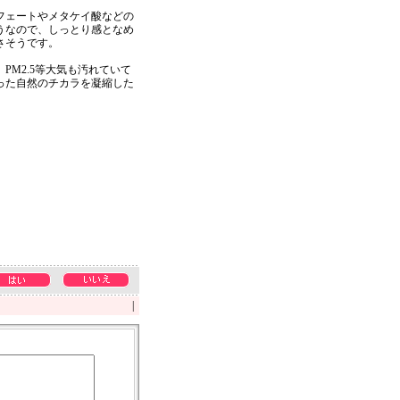
フェートやメタケイ酸などの
うなので、しっとり感となめ
さそうです。
PM2.5等大気も汚れていて
った自然のチカラを凝縮した
。
|