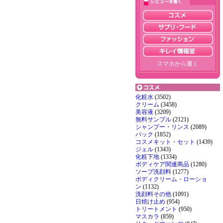
スマホから書く
化粧水
(3502)
クリーム
(3458)
美容液
(3209)
無料サンプル
(2121)
シャンプー・リンス
(2089)
パック
(1852)
コスメキット・セット
(1439)
ジェル
(1343)
化粧下地
(1334)
ボディケア関連商品
(1280)
ソープ洗顔料
(1277)
ボディクリーム・ローショ
ン
(1132)
洗顔料その他
(1091)
日焼け止め
(954)
トリートメント
(950)
マスカラ
(859)