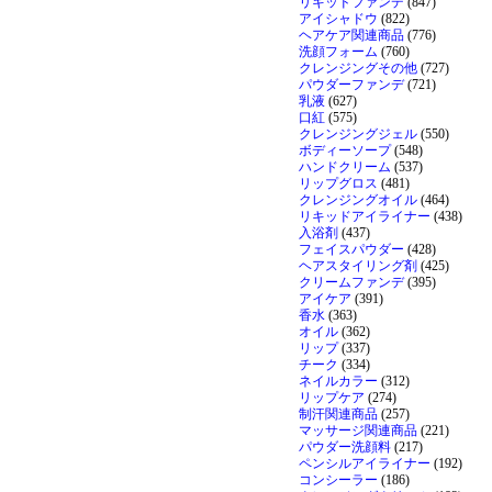
リキッドファンデ
(847)
アイシャドウ
(822)
ヘアケア関連商品
(776)
洗顔フォーム
(760)
クレンジングその他
(727)
パウダーファンデ
(721)
乳液
(627)
口紅
(575)
クレンジングジェル
(550)
ボディーソープ
(548)
ハンドクリーム
(537)
リップグロス
(481)
クレンジングオイル
(464)
リキッドアイライナー
(438)
入浴剤
(437)
フェイスパウダー
(428)
ヘアスタイリング剤
(425)
クリームファンデ
(395)
アイケア
(391)
香水
(363)
オイル
(362)
リップ
(337)
チーク
(334)
ネイルカラー
(312)
リップケア
(274)
制汗関連商品
(257)
マッサージ関連商品
(221)
パウダー洗顔料
(217)
ペンシルアイライナー
(192)
コンシーラー
(186)