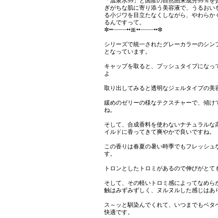
「温泉水99」と国産の自然由来成分99％
ぎがちな肌に寄り添う美容液で、うるおい
る小ジワを目立たなくしながら、やわらか
るんですって。
✼••┈┈┈┈••🎀••┈┈┈┈••✼
シリーズで統一されたグレーカラーのシン
となっています。
キャップを取ると、プッシュタイプになっ
よ
取り出してみると透明なジェルタイプの美
緩めのゼリーの様なテクスチャーで、傾け
ね。
そして、合成香料を使わないナチュラルな
イルドに香ってきて爽やかで良いですね。
この香りは春夏の暑い時季でもフレッシュ
す。
トロンとしたトロミがあるので伸びがとて
そして、その軽いトロミ感によってなめら
触はみずみずしく、ヌルヌルした感じはあ
ス～ッと馴染んでくれて、いつまでもベタ
快適です。