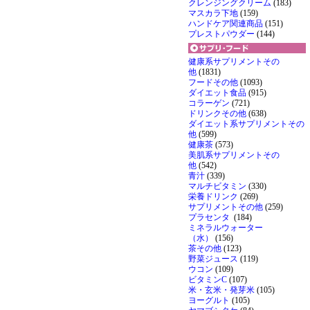
クレンジングクリーム
(183)
マスカラ下地
(159)
ハンドケア関連商品
(151)
プレストパウダー
(144)
健康系サプリメントその
他
(1831)
フードその他
(1093)
ダイエット食品
(915)
コラーゲン
(721)
ドリンクその他
(638)
ダイエット系サプリメントその
他
(599)
健康茶
(573)
美肌系サプリメントその
他
(542)
青汁
(339)
マルチビタミン
(330)
栄養ドリンク
(269)
サプリメントその他
(259)
プラセンタ
(184)
ミネラルウォーター
（水）
(156)
茶その他
(123)
野菜ジュース
(119)
ウコン
(109)
ビタミンC
(107)
米・玄米・発芽米
(105)
ヨーグルト
(105)