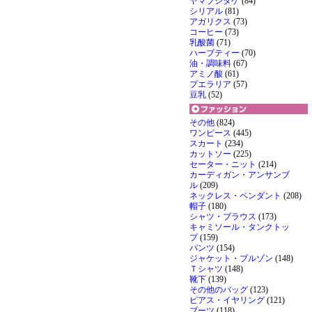
ヤマブシタケ
(84)
シリアル
(81)
アガリクス
(73)
コーヒー
(73)
乳酸菌
(71)
ハーブティー
(70)
油・調味料
(67)
アミノ酸
(61)
プエラリア
(57)
豆乳
(52)
その他
(824)
ワンピース
(445)
スカート
(234)
カットソー
(225)
セーター・ニット
(214)
カーディガン・アンサンブ
ル
(209)
ネックレス・ペンダント
(208)
帽子
(180)
シャツ・ブラウス
(173)
キャミソール・タンクトッ
プ
(159)
パンツ
(154)
ジャケット・ブルゾン
(148)
Ｔシャツ
(148)
靴下
(139)
その他のバッグ
(123)
ピアス・イヤリング
(121)
ブーツ
(118)