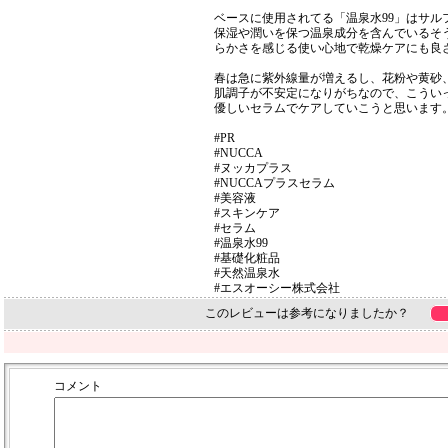
ベースに使用されてる「温泉水99」はサル
保湿や潤いを保つ温泉成分を含んでいるそ
らかさを感じる使い心地で乾燥ケアにも良
春は急に紫外線量が増えるし、花粉や黄砂、
肌調子が不安定になりがちなので、こうい
優しいセラムでケアしていこうと思います
#PR
#NUCCA
#ヌッカプラス
#NUCCAプラスセラム
#美容液
#スキンケア
#セラム
#温泉水99
#基礎化粧品
#天然温泉水
#エスオーシー株式会社
このレビューは参考になりましたか？
コメント