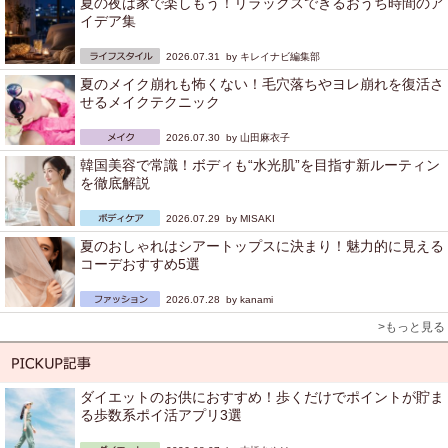
夏の夜は家で楽しもう！リラックスできるおうち時間のア
イデア集
2026.07.31 by
キレイナビ編集部
夏のメイク崩れも怖くない！毛穴落ちやヨレ崩れを復活さ
せるメイクテクニック
2026.07.30 by
山田麻衣子
韓国美容で常識！ボディも“水光肌”を目指す新ルーティン
を徹底解説
2026.07.29 by
MISAKI
夏のおしゃれはシアートップスに決まり！魅力的に見える
コーデおすすめ5選
2026.07.28 by
kanami
>もっと見る
ダイエットのお供におすすめ！歩くだけでポイントが貯ま
る歩数系ポイ活アプリ3選