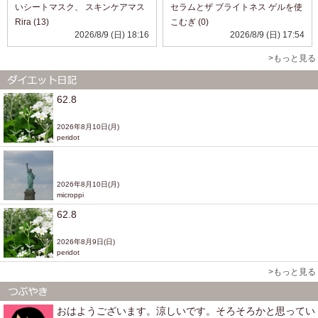
いシートマスク、 スキンケアマス
セラムとザ ブライトネス ゲルを使
ク ニッコ AC 水分チャージマスク
ってみました。 セラムはなめらか
Rira (13)
こむぎ (0)
10枚入り を使ってみました♡ 乾燥
で肌になじませやすく、ベタつき
2026/8/9 (日) 18:16
2026/8/9 (日) 17:54
が気になるときは、化粧水や乳液
が気になりにくい使用感でした😊
だけでなく、シートマスクで手軽...
その後にゲルを重ねると、しっと
>もっと見る
りと...
62.8
2026年8月10日(月)
peridot
2026年8月10日(月)
microppi
62.8
2026年8月9日(日)
peridot
>もっと見る
おはようございます。涼しいです。そろそろかと思ってい