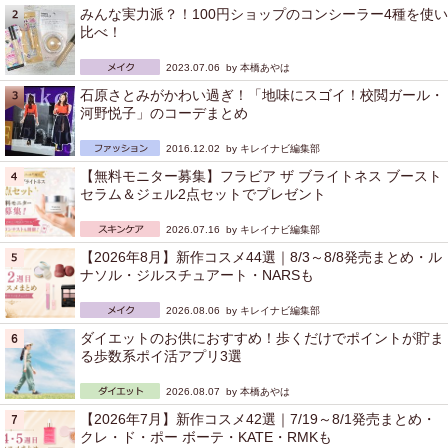
みんな実力派？！100円ショップのコンシーラー4種を使い
比べ！
2023.07.06 by
本橋あやは
石原さとみがかわい過ぎ！「地味にスゴイ！校閲ガール・
河野悦子」のコーデまとめ
2016.12.02 by
キレイナビ編集部
【無料モニター募集】フラビア ザ ブライトネス ブースト
セラム＆ジェル2点セットでプレゼント
2026.07.16 by
キレイナビ編集部
【2026年8月】新作コスメ44選｜8/3～8/8発売まとめ・ル
ナソル・ジルスチュアート・NARSも
2026.08.06 by
キレイナビ編集部
ダイエットのお供におすすめ！歩くだけでポイントが貯ま
る歩数系ポイ活アプリ3選
2026.08.07 by
本橋あやは
【2026年7月】新作コスメ42選｜7/19～8/1発売まとめ・
クレ・ド・ポー ボーテ・KATE・RMKも