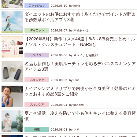
2026.08.10 by
miho
ダイエットのお供におすすめ！歩くだけでポイントが貯ま
る歩数系ポイ活アプリ3選
2026.08.07 by
本橋あやは
【2026年8月】新作コスメ44選｜8/3～8/8発売まとめ・ル
ナソル・ジルスチュアート・NARSも
2026.08.06 by
キレイナビ編集部
名品も新作も！美肌ルーティンを彩るデパコススキンケア
アイテム3選
2026.08.05 by
Ririe
ナイアシンアミドサプリで内側から全身美容！効果のヒミ
ツとおすすめ品3選をご紹介
2026.08.04 by
kanami
夏こそ温活！冷えを防いで心も体もキレイに整える美容習
慣
2026.08.03 by
さき