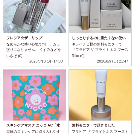
フレシア☆ザ リップ
しっとりするのに重たくない使い
心地✨
なめらかな塗り心地で均一、ムラ
キレイナビ様の無料モニターで
塗りになりません。 くすみなどを
『フラビア ザ ブライトネス ブース
カバーして鮮やかに発色。 ぴたっ
トセラム＆ジェル』をいただきま
いさぱ (0)
Rika (0)
と密着よく、ツヤと血色感ある自
した✨ ブーストセラムは洗顔後に
2026/8/10 (月) 14:03
2026/8/9 (日) 21:47
然な仕上がりに見えます。 うるし
使用する導入美容液です。 なめら
っとりな使い心地～♪ 口紅独特のニ
かなテクスチャーで伸びがよく、
オイとかな...
肌にス...
スキンケアマスク ニッコ AC「水
無料モニターで頂きました
分チャージマスク」
毎日のスキンケアに取り入れやす
フラビア ザ ブライトネス ブースト