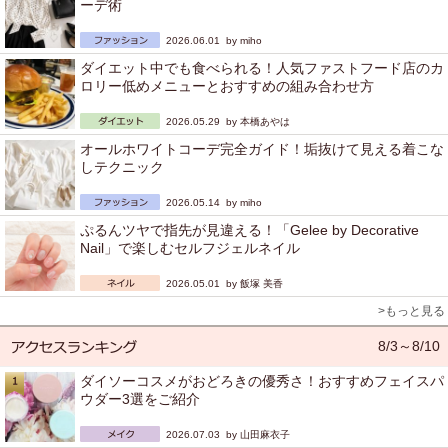
ーデ術
2026.06.01 by
miho
ダイエット中でも食べられる！人気ファストフード店のカ
ロリー低めメニューとおすすめの組み合わせ方
2026.05.29 by
本橋あやは
オールホワイトコーデ完全ガイド！垢抜けて見える着こな
しテクニック
2026.05.14 by
miho
ぷるんツヤで指先が見違える！「Gelee by Decorative
Nail」で楽しむセルフジェルネイル
2026.05.01 by
飯塚 美香
>もっと見る
8/3～8/10
ダイソーコスメがおどろきの優秀さ！おすすめフェイスパ
ウダー3選をご紹介
2026.07.03 by
山田麻衣子