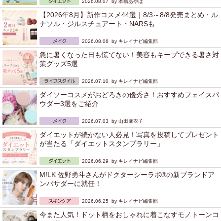
2026.08.07 by
本橋あやは
【2026年8月】新作コスメ44選｜8/3～8/8発売まとめ・ル
ナソル・ジルスチュアート・NARSも
2026.08.06 by
キレイナビ編集部
急に暑くなった日も慌てない！美容もキープできる暑さ対
策グッズ5選
2026.07.10 by
キレイナビ編集部
ダイソーコスメがおどろきの優秀さ！おすすめフェイスパ
ウダー3選をご紹介
2026.07.03 by
山田麻衣子
ダイエットが続かない人必見！写真を投稿してプレゼント
が当たる「ダイエットスタンプラリー」
2026.06.29 by
キレイナビ編集部
M!LK 佐野勇斗さんがドクターシーラボ®の新ブランドア
ンバサダーに就任！
2026.06.25 by
キレイナビ編集部
今また人気！ドット柄をおしゃれに着こなすモノトーンコ