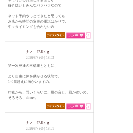
車で行けるお店とか個室とか
好き嫌いもみんなバラバラなので
ネット予約やっとできたと思っても
お店から時間の変更の電話ばかりで。
中々タイミングも合わない😿
4
ナノ 47.8ｋｇ
2026/8/7 (金) 18:53
第一次発達の再構築とともに、
より自由に体を動かせる状態で、
140歳越えに向かいますの。
昨夜から、恐いくらいに、風の音と、風が強いの。
そろそろ、dinner。
2
ナノ 47.8ｋｇ
2026/8/7 (金) 18:51