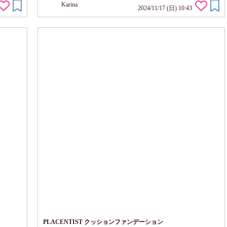
Karina
ーティームスクの甘い香りがバスルームに 広がり甘い気分のシ
2024/11/17 (日) 10:43
ャンプータイム。 モイストシャンプー： 450mlの大容量 髪の水
分バランスを整える キューティクルを補修に導いてハリコシア...
PLACENTIST クッションファンデーション