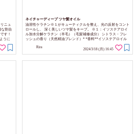
ネイチャーディープ ツヤ髪オイル
てリニュ
油溶性ケラチン※１がキューティクルを整え、光の反射をコント
適な割合
ロールし、 深く美しいツヤ髪をキープ。 ※１：イソステアロイ
ムです！
ル加水分解ケラチン（羊毛）（毛髪補修成分） シトラス・フレ
ように
ッシュの香り（天然精油ブレンド）* *香料**イソステアロイル
と、ほ
加水分解ケラチン（羊毛）（毛髪補修成分） 持ちやすいボトル
Rira
強すぎ
ポンプ式なので使いやすい とろっとしたテクスチャ オイルです
2024/3/18 (月) 16:45
めると
が、べたつかず伸びもよく なめらかで 軽いつけ心地 こんな方に
りした
おすすめです。 日中の乾燥が気になる方 パサついた...