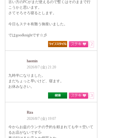
古い方のPCがまだ使えるので暫くはそのままで行
こうかと思います。
さてそろそろ寝るとします。
今日もステキ有難う御座いました。
ではgoodknightです☆彡
2
haomin
2026/8/7 (金) 21:20
九時半になりました。
まだちょっと早いけど、寝ます。
お休みなさい。
3
Rira
2026/8/7 (金) 19:07
今からお盆のランチの予約を頼まれても中々空いて
るお店がないです💦