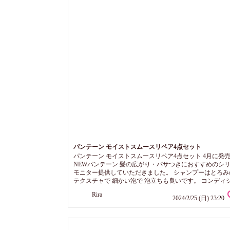
パンテーン モイストスムースリペア4点セット
パンテーン モイストスムースリペア4点セット 4月に発
NEWパンテーン 髪の広がり・パサつきにおすすめのシ
モニター提供していただきました。 シャンプーはとろみ
テクスチャで 細かい泡で 泡立ちも良いです。 コンディ
はやや緩めのテクスチャ パサつく、うねる髪もまとまり
Rira
仕上げてくれます。 洗い流すトリートメント 大容量な
2024/2/25 (日) 23:20
リー使いできますね。 やや硬めのテクスチャですが伸び
です。 フローラル系の香りも◎ 仕上...