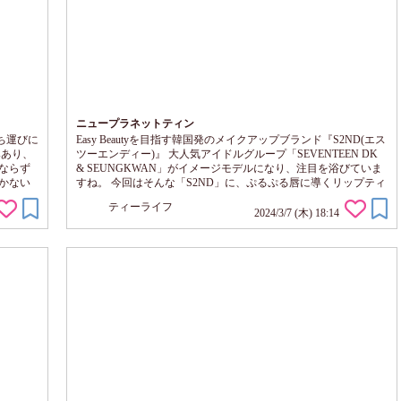
ニュープラネットティン
ち運びに
Easy Beautyを目指す韓国発のメイクアップブランド『S2ND(エス
みあり、
ツーエンディー)』 大人気アイドルグループ「SEVENTEEN DK
ならず
& SEUNGKWAN」がイメージモデルになり、注目を浴びていま
かない
すね。 今回はそんな「S2ND」に、ぷるぷる唇に導くリップティ
アップベ
ントがあるというので使ってみました ✼••┈┈┈┈••🎀••┈┈┈┈••✼
ティーライフ
 頬や
【S2ND ニュープラネットティント】 内容量：4.1g 価格：1,430
2024/3/7 (木) 18:14
品なツ
円 グロッシーなテクスチ...
イライ