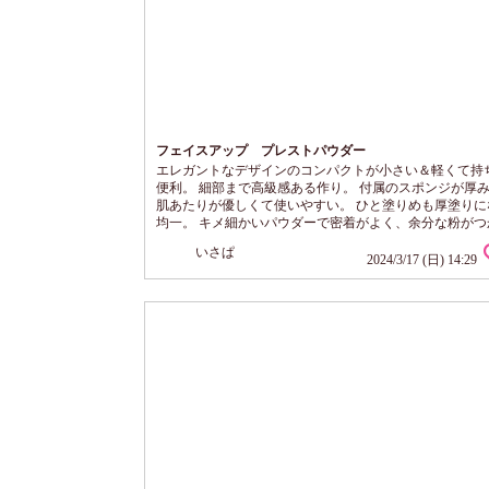
フェイスアップ プレストパウダー
エレガントなデザインのコンパクトが小さい＆軽くて持
便利。 細部まで高級感ある作り。 付属のスポンジが厚
肌あたりが優しくて使いやすい。 ひと塗りめも厚塗りに
均一。 キメ細かいパウダーで密着がよく、余分な粉がつ
感じ。 仕上がりにも粉っぽさがありません。 02ライト
いさぱ
ージュは誰にでも使いやすそうな肌なじみのよいカラー。
2024/3/17 (日) 14:29
鼻筋などの高い部分がキラッとして立体感が出ます。 上
ヤで、全体的にふんわり柔らかくなめらかな肌印象。 ハ
トを使わなくなりました。 普段...