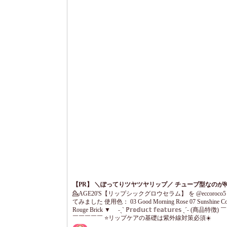
【PR】 ＼ぽってりツヤツヤリップ／ チューブ型なのが
い！
💁AGE20'S【リップシックグロウセラム】 を @eccoroco
てみました 使用色： 03 Good Morning Rose 07 Sunshine Cor
Rouge Brick ▼ ˗ˏˋ ℙ𝕣𝕠𝕕𝕦𝕔𝕥 𝕗𝕖𝕒𝕥𝕦𝕣𝕖𝕤 ˎˊ˗ (商品特
￣￣￣￣￣ ⭐️リップケアの基礎は紫外線対策必須☀️
SPF20PA++🏖️ ⭐️美容成分70%✨スキ...