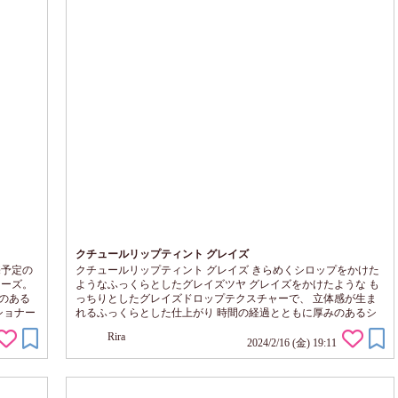
クチュールリップティント グレイズ
売予定の
クチュールリップティント グレイズ きらめくシロップをかけた
リーズ。
ようなふっくらとしたグレイズツヤ グレイズをかけたような も
のある
っちりとしたグレイズドロップテクスチャーで、 立体感が生ま
ショナー
れるふっくらとした仕上がり 時間の経過とともに厚みのあるシ
やすく
ロップツヤ膜 30秒待つと、透明感たっぷりに輝くシロップ光沢
Rira
のでデイ
が完成！ ブライトトーンの生き生きとしたカラーが唇に密着し
2024/2/16 (金) 19:11
がいい
グレイズ立体コーティング完成 ヴィーガンティント&点字適用
リラックスしてしっとりと使用するEVEヴィーガン認証ティ...