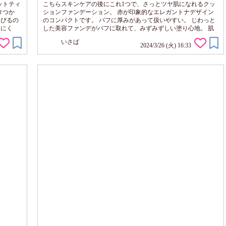
ットティ
こちらスキンケアの後にこれ1つで、さっとツヤ肌になれるクッ
タつか
ションファンデーション。 赤が印象的なエレガントナデザイン
ちびるの
のコンパクトです。 パフに厚みがあって扱いやすい。 じわっと
ちにく
した美容ファンデがパフに取れて、みずみずしい塗り心地。 肌
6 ペア
への密着となじみがよいです。 ふわっと、ほのかなローズの香
いさぱ
で メイ
りも好き♪ 肌の色ムラなどを均一にカバーして、輝くようなツヤ
2024/3/26 (火) 16:33
o10メ
肌で明るく見えます♪ あ～この艶やかな仕上がり、すごい理想的
b...
～！ カバー力も強め。 でもメイク感がでずに自然なのが嬉し
い。 しっとりするような...