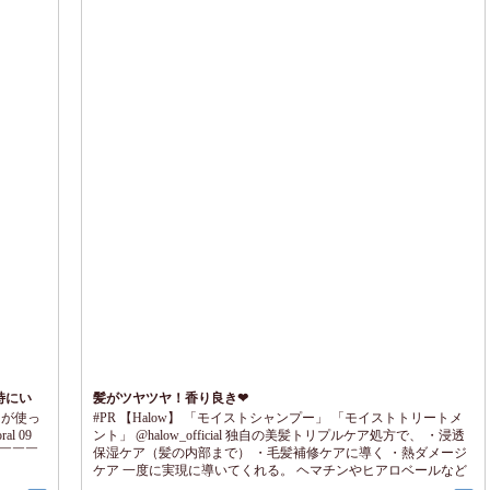
特にい
髪がツヤツヤ！香り良き❤
5 が使っ
#PR 【Halow】 「モイストシャンプー」 「モイストトリートメ
al 09
ント」 @halow_official 独自の美髪トリプルケア処方で、 ・浸透
徴) ￣￣￣￣
保湿ケア（髪の内部まで） ・毛髪補修ケアに導く ・熱ダメージ
ケア 一度に実現に導いてくれる。 ヘマチンやヒアロベールなど
の 高機能成分配合で 髪の土台から美しく整えてくれます。 フル