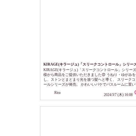
KIRAGE(キラージュ)「スリークコントロール」シリー
KIRAGE(キラージュ)「スリークコントロール」シリーズ 
様から商品をご提供いただきました😍 うねり・ゆがみ
し、ストンとまとまり光を放つ髪へと導く、 スリークコ
ールシリーズが発売。 かわいいパケでバスルームに置い
だけで テンション上がります💛 洗い流さないトリート
Rira
ぷるんぷるんのテクスチャで ミルクプリン？杏仁豆腐の
2024/3/7 (木) 16:08
感じ💛 時間が経つと元に戻る不思議✨ あまーい香りが
す。 私はクセやうねりが気になるので とって...