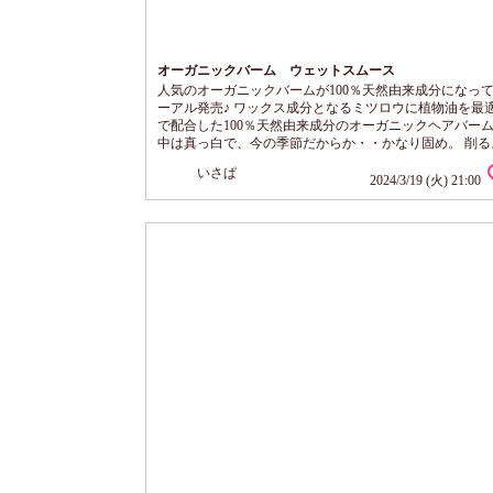
オーガニックバーム ウェットスムース
人気のオーガニックバームが100％天然由来成分になっ
ーアル発売♪ ワックス成分となるミツロウに植物油を最
で配合した100％天然由来成分のオーガニックヘアバー
中は真っ白で、今の季節だからか・・かなり固め。 削る
取ります。これなら夏でも暑さで溶けなさそう。 ふわっ
いさぱ
のかに天然精油の優しいシトラスアロマの香り。 香りが
2024/3/19 (火) 21:00
ず、贅沢な自然の香りなので心地よいです。 手の平で温
じんわりオイル状に。 髪になじませると、軽くてさっぱ
使い心地で簡単にまとまりのよい...