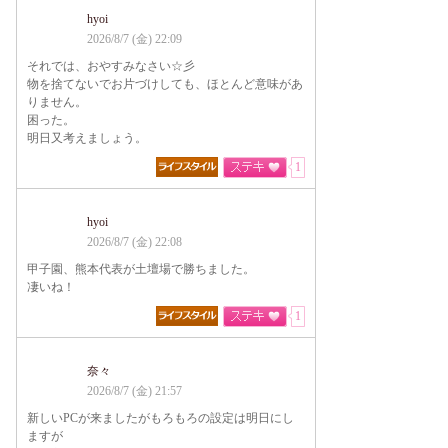
hyoi
2026/8/7 (金) 22:09
それでは、おやすみなさい☆彡
物を捨てないでお片づけしても、ほとんど意味があ
りません。
困った。
明日又考えましょう。
1
hyoi
2026/8/7 (金) 22:08
甲子園、熊本代表が土壇場で勝ちました。
凄いね！
1
奈々
2026/8/7 (金) 21:57
新しいPCが来ましたがもろもろの設定は明日にし
ますが