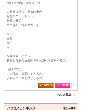
6歳までの第一次発達では、
大殿筋（立つ・座るの土台）
骨盤のニュートラル
胸郭の安定
肩甲骨の下端の位置 を、
立つ
座る
歩く
走る
を繰り返しながら、
胸郭と骨盤の位置関係の意識な学習をするの。
6歳までに、
この理論の対応ができると、
より自由に体を動かせるの。
2
8/1～8/8