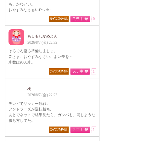
も、かわいい。
おやすみなさぁい☪:.｡✯･
0
もしもしかめよん
2026/8/7 (金) 22:32
そろそろ寝る準備しましょ。
皆さま、おやすみなさい。よい夢を～
歩数は9300歩。
1
桃
2026/8/7 (金) 22:23
テレビでサッカー観戦。
アントラーズが逆転勝ち。
あとでネットで結果見たら、ガンバも、同じような
勝ち方してた。
1