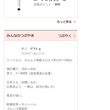
交換ポイント：
3000
ナノ 47.8ｋｇ
2026/8/7 (金) 23:22
ドバイから、ホルムズ海峡入口まで約150〜200km
飛行機で、30分〜40分
車で、2〜3時間（国境通過が必要）
日本人も、結構いるの。
公務員より、一般は、給与が低いの。
風音が強い。
軽量鉄骨＋モジュール
プレハブ簡易型