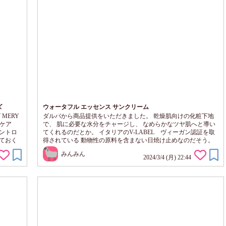
ズ
ウォータフル エッセンス サンクリーム
MERY
ダルバから商品提供をいただきました。 乾燥肌向けの化粧下地
をケア
で、 肌に必要な水分をチャージし、 なめらかなツヤ肌へと導い
ントロ
てくれるのだとか。 イタリアのV-LABEL ヴィーガン認証を取
ておく
得されている 動物性の原料を含まない日焼け止めなのだそう。
メントは
なめらかテクスチャで、 しっとりとスキンケアと紫外線遮断を
みんみん
ような
一度に叶え、 重ね塗りをしてもべたつかずに、 なめらかに伸び
2024/3/4 (月) 22:44
癒されま
て、 肌に心地よく落ち着くマイルド処方 の日焼け止めというの
が、特徴となる製品。 SPF50+・PA++++ ゆるめのクリームタイ
プという印象です。 ...