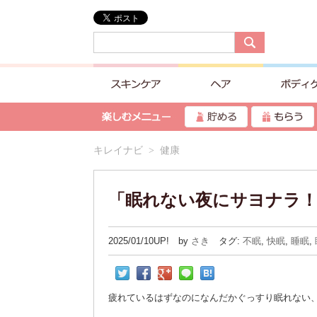
キレイナビ
> 健康
「眠れない夜にサヨナラ
2025/01/10UP! by
さき
タグ:
不眠
,
快眠
,
睡眠
,
疲れているはずなのになんだかぐっすり眠れない