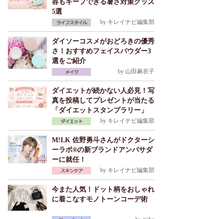
容もキープできる暑さ対策グッズ
5選
by
キレイナビ編集部
ダイソーコスメがおどろきの優秀
さ！おすすめフェイスパウダー3
選をご紹介
by
山田麻衣子
ダイエットが続かない人必見！写
真を投稿してプレゼントが当たる
「ダイエットスタンプラリー」
by
キレイナビ編集部
M!LK 佐野勇斗さんがドクターシ
ーラボ®の新ブランドアンバサダ
ーに就任！
by
キレイナビ編集部
今また人気！ドット柄をおしゃれ
に着こなすモノトーンコーデ術