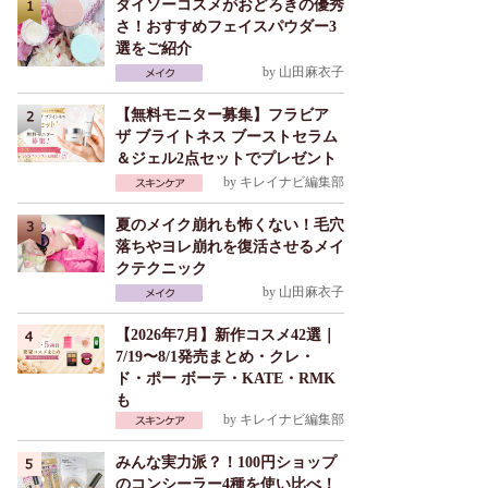
ダイソーコスメがおどろきの優秀
さ！おすすめフェイスパウダー3
選をご紹介
by
山田麻衣子
【無料モニター募集】フラビア
ザ ブライトネス ブーストセラム
＆ジェル2点セットでプレゼント
by
キレイナビ編集部
夏のメイク崩れも怖くない！毛穴
落ちやヨレ崩れを復活させるメイ
クテクニック
by
山田麻衣子
【2026年7月】新作コスメ42選｜
7/19〜8/1発売まとめ・クレ・
ド・ポー ボーテ・KATE・RMK
も
by
キレイナビ編集部
みんな実力派？！100円ショップ
のコンシーラー4種を使い比べ！