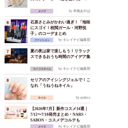
by
本橋あやは
石原さとみがかわい過ぎ！「地味
にスゴイ！校閲ガール・河野悦
子」のコーデまとめ
by
キレイナビ編集部
夏の夜は家で楽しもう！リラック
スできるおうち時間のアイデア集
by
キレイナビ編集部
セリアのアイシングジェルで！こ
なれ「うねうねネイル」
by
ayako.r
【2026年7月】新作コスメ34選｜
7/12〜7/18発売まとめ・NARS・
SABON・コスメデコルテも
by
キレイナビ編集部