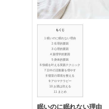
もくじ
1 眠いのに眠れない理由
2 生理的要因
3 心理的要因
4 薬理学的要因
5 身体的要因
6 快眠を叶える実践テクニック
7 日中の活動量を増やす
8 寝室の環境を整える
9 アロマテラピー
10 お酒は控える
11 まとめ
眠いのに眠れない理由