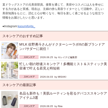
某ドラッグストアの元美容部員。接客を通じて、美容やコスメには人を幸せに
する力があると実感。現在は、主婦の傍ら美容ライターとして活動中。正しい
美容知識をもとに、読むと心が軽くなり、毎日を楽しく過ごせるような役立つ
情報をお届けしたいと思います。
●Instagram:
kasumifujita_
スキンケアのおすすめ記事
M!LK 佐野勇斗さんがドクターシーラボ®の新ブランドア
ンバサダーに就任！
2026.06.25 by
キレイナビ編集部
忙しい朝の秒速スキンケア！多機能ミスト＆スティック美
容液で叶える若見え時短術
2026.04.03 by
MISAKI
スキンケアの最新記事
名品も新作も！美肌ルーティンを彩るデパコススキンケア
アイテム3選
2026.08.05 by
Ririe