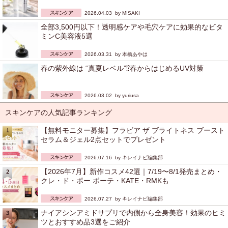
2026.04.03 by
MISAKI
全部3,500円以下！透明感ケアや毛穴ケアに効果的なビタ
ミンC美容液5選
2026.03.31 by
本橋あやは
春の紫外線は “真夏レベル”⁉︎春からはじめるUV対策
2026.03.02 by
yuriusa
スキンケアの人気記事ランキング
【無料モニター募集】フラビア ザ ブライトネス ブースト
セラム＆ジェル2点セットでプレゼント
2026.07.16 by
キレイナビ編集部
【2026年7月】新作コスメ42選｜7/19〜8/1発売まとめ・
クレ・ド・ポー ボーテ・KATE・RMKも
2026.07.27 by
キレイナビ編集部
ナイアシンアミドサプリで内側から全身美容！効果のヒミ
ツとおすすめ品3選をご紹介