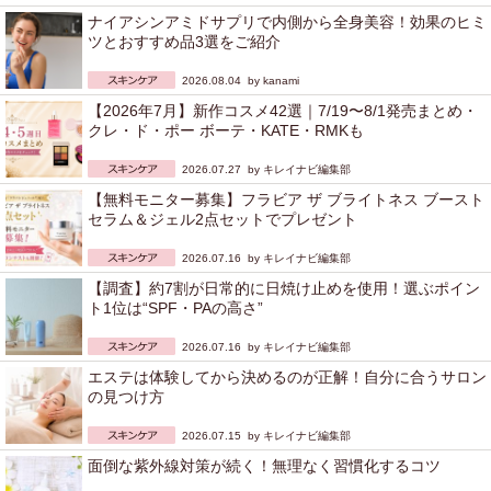
ナイアシンアミドサプリで内側から全身美容！効果のヒミ
ツとおすすめ品3選をご紹介
2026.08.04 by
kanami
【2026年7月】新作コスメ42選｜7/19〜8/1発売まとめ・
クレ・ド・ポー ボーテ・KATE・RMKも
2026.07.27 by
キレイナビ編集部
【無料モニター募集】フラビア ザ ブライトネス ブースト
セラム＆ジェル2点セットでプレゼント
2026.07.16 by
キレイナビ編集部
【調査】約7割が日常的に日焼け止めを使用！選ぶポイン
ト1位は“SPF・PAの高さ”
2026.07.16 by
キレイナビ編集部
エステは体験してから決めるのが正解！自分に合うサロン
の見つけ方
2026.07.15 by
キレイナビ編集部
面倒な紫外線対策が続く！無理なく習慣化するコツ