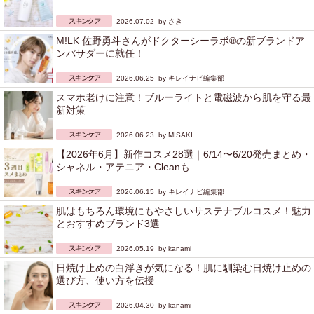
2026.07.02 by
さき
M!LK 佐野勇斗さんがドクターシーラボ®の新ブランドア
ンバサダーに就任！
2026.06.25 by
キレイナビ編集部
スマホ老けに注意！ブルーライトと電磁波から肌を守る最
新対策
2026.06.23 by
MISAKI
【2026年6月】新作コスメ28選｜6/14〜6/20発売まとめ・
シャネル・アテニア・Cleanも
2026.06.15 by
キレイナビ編集部
肌はもちろん環境にもやさしいサステナブルコスメ！魅力
とおすすめブランド3選
2026.05.19 by
kanami
日焼け止めの白浮きが気になる！肌に馴染む日焼け止めの
選び方、使い方を伝授
2026.04.30 by
kanami