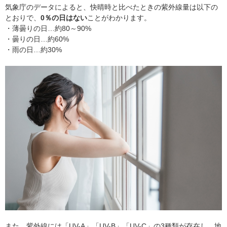
気象庁のデータによると、快晴時と比べたときの紫外線量は以下の
とおりで、
0％の日はない
ことがわかります。
・薄曇りの日…約80～90%
・曇りの日…約60%
・雨の日…約30%
また、紫外線には「UV-A」「UV-B」「UV-C」の3種類が存在し、地