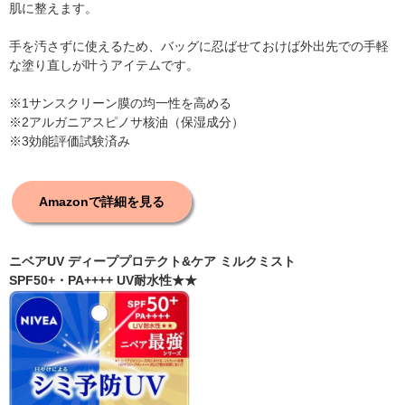
肌に整えます。
手を汚さずに使えるため、バッグに忍ばせておけば外出先での手軽
な塗り直しが叶うアイテムです。
※1サンスクリーン膜の均一性を高める
※2アルガニアスピノサ核油（保湿成分）
※3効能評価試験済み
Amazonで詳細を見る
ニベアUV ディーププロテクト&ケア ミルクミスト
SPF50+・PA++++ UV耐水性★★