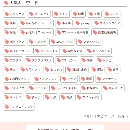
スキンケア
ダイエット
メイク
健康
美肌
コスメ
美容
みんなのアンケート
ネイル
pickup
エイジングケア
保湿
女性向けアンケート
アンケート結果発表
調査結果発表
ボディケア
ヘアケア
100均ネイル
ファッション
ネイルデザイン
ベースメイク
紫外線対策
セルフネイル
プチプラ
プチプラコスメ
プレゼント
栄養
レシピ
美白
リラックス
おしゃれ
日焼け止め
運動
食事
100円ショップ
ヘアアレンジ
リップ
睡眠
マッサージ
アイメイク
ポイント
ライフスタイル
乾燥対策
大人メイク
ストレス
チーク
小顔
乾燥
アイシャドウ
アンチエイジング
>キレイナビゲーター紹介へ