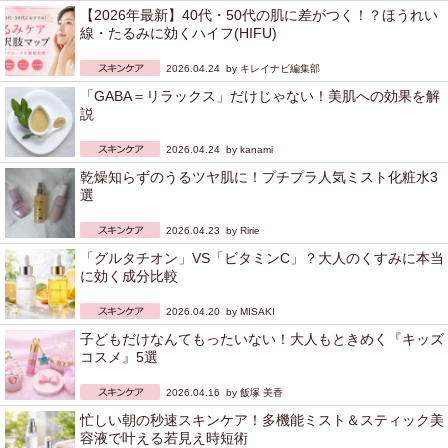
【2026年最新】40代・50代の肌に差がつく！？ほうれい
線・たるみに効くハイフ(HIFU)
2026.04.24 by
キレイナビ編集部
「GABA＝リラックス」だけじゃない！美肌への効果を解
説
2026.04.24 by
kanami
乾燥知らずのうるツヤ肌に！プチプラ人気ミスト化粧水3
選
2026.04.23 by
Ririe
「グルタチオン」VS「ビタミンC」？大人のくすみに本当
に効く成分比較
2026.04.20 by
MISAKI
子どもだけなんてもったいない！大人もときめく『キッズ
コスメ』5選
2026.04.16 by
飯塚 美香
忙しい朝の秒速スキンケア！多機能ミスト＆スティック美
容液で叶える若見え時短術