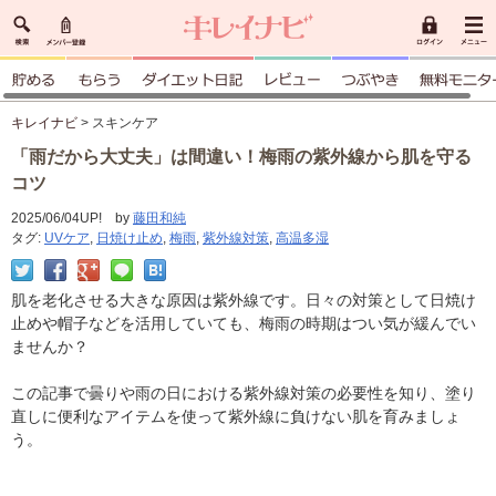
キレイナビ
> スキンケア
「雨だから大丈夫」は間違い！梅雨の紫外線から肌を守る
コツ
2025/06/04UP! by
藤田和純
タグ:
UVケア
,
日焼け止め
,
梅雨
,
紫外線対策
,
高温多湿
肌を老化させる大きな原因は紫外線です。日々の対策として日焼け
止めや帽子などを活用していても、梅雨の時期はつい気が緩んでい
ませんか？
この記事で曇りや雨の日における紫外線対策の必要性を知り、塗り
直しに便利なアイテムを使って紫外線に負けない肌を育みましょ
う。