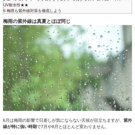
UV耐水性★★
6 梅雨も紫外線対策を徹底しよう
梅雨の紫外線は真夏とほぼ同じ
6月は梅雨の影響で日差しが気にならない天候が目立ちますが、
紫外
線が特に強い時期
で7月や8月とほとんど変わりません。