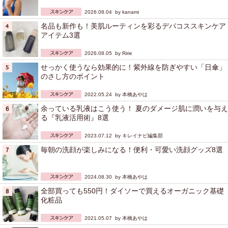
2026.08.04 by
kanami
名品も新作も！美肌ルーティンを彩るデパコススキンケア
アイテム3選
2026.08.05 by
Ririe
せっかく使うなら効果的に！紫外線を防ぎやすい「日傘」
のさし方のポイント
2022.05.24 by
本橋あやは
余っている乳液はこう使う！ 夏のダメージ肌に潤いを与え
る『乳液活用術』8選
2023.07.12 by
キレイナビ編集部
毎朝の洗顔が楽しみになる！便利・可愛い洗顔グッズ8選
2024.08.30 by
本橋あやは
全部買っても550円！ダイソーで買えるオーガニック基礎
化粧品
2021.05.07 by
本橋あやは