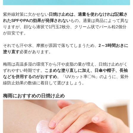
紫外線対策に欠かせない
日焼け止めは、適量を使わなければ記載さ
れたSPFやPAの効果が発揮されない
もの。適量は商品によって異な
りますが、顔なら液状で1円玉2枚分、クリーム状でパール粒2個分
が目安です。
それでも汗や水、摩擦が原因で落ちてしまうため、
2～3時間おきに
塗り直す
必要があります。
梅雨は高温多湿の環境下から汗や皮脂の量が増え、日焼け止めがく
ずれやすい時期です。
こまめな塗り直しに加え、日傘や帽子、長袖
などを併用するのがおすすめ
。「UVカット率〇%」のように、紫外
線防止効果の数値に着目して選びましょう。
梅雨におすすめの日焼け止め