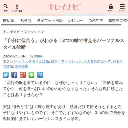
キレイナビ
> ファッション
「自分に似合う」がわかる！3つの軸で考えるパーソナルス
タイル診断
2026/02/05UP! by
miho
タグ:
パーソナルスタイル診断
,
似合うファッション
,
大人女性のコーデ
,
顔タイ
プ診断
,
骨格診断
「流行の服を着ているのに、なぜかしっくりこない」「年齢を重ね
てから、何を選べばいいのかわからなくなった」そんな風に感じた
ことはありませんか？
実は“似合う”には明確な理由があり、感覚だけで探そうとすると迷
子になりやすいものです。そこでおすすめなのが、3つの軸で自分を
客観的に見ていくパーソナルスタイル診断。