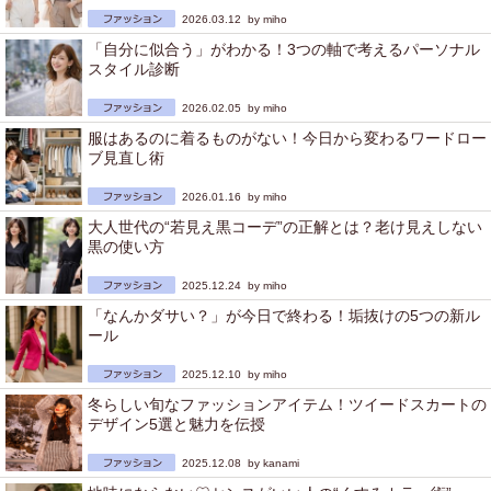
2026.03.12 by
miho
「自分に似合う」がわかる！3つの軸で考えるパーソナル
スタイル診断
2026.02.05 by
miho
服はあるのに着るものがない！今日から変わるワードロー
ブ見直し術
2026.01.16 by
miho
大人世代の“若見え黒コーデ”の正解とは？老け見えしない
黒の使い方
2025.12.24 by
miho
「なんかダサい？」が今日で終わる！垢抜けの5つの新ル
ール
2025.12.10 by
miho
冬らしい旬なファッションアイテム！ツイードスカートの
デザイン5選と魅力を伝授
2025.12.08 by
kanami