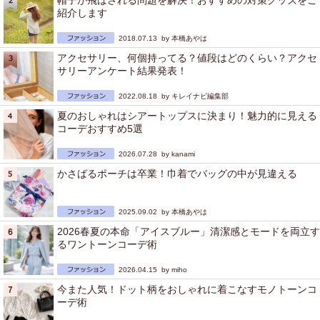
帽子が飛ばされる問題を解決！おすすめの対策グッズをご
紹介します
2018.07.13 by
本橋あやは
アクセサリー、何個持ってる？値段はどのくらい？アクセ
サリーアンケート結果発表！
2022.08.18 by
キレイナビ編集部
夏のおしゃれはシアートップスに決まり！魅力的に見える
コーデおすすめ5選
2026.07.28 by
kanami
かさばるポーチは卒業！巾着でバッグの中が見違える
2025.09.02 by
本橋あやは
2026春夏の本命「アイスブルー」清潔感とモードを両立す
るワントーンコーデ術
2026.04.15 by
miho
今また人気！ドット柄をおしゃれに着こなすモノトーンコ
ーデ術