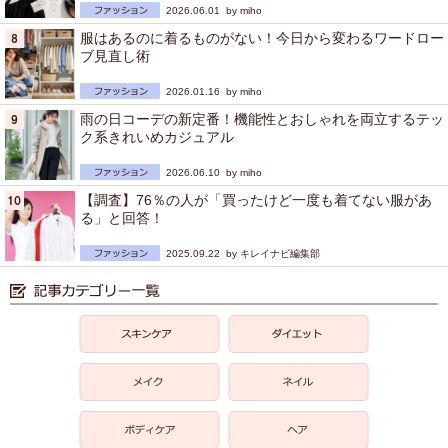
2026.06.01 by
miho
服はあるのに着るものがない！今日から変わるワードロー
ブ見直し術
2026.01.16 by
miho
雨の日コーデの新定番！機能性とおしゃれを両立するテッ
ク系きれいめカジュアル
2026.06.10 by
miho
【調査】76％の人が「買ったけど一度も着てない服があ
る」と回答！
2025.09.22 by
キレイナビ編集部