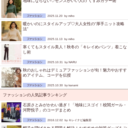
地味にならない♡センスがいい人の“くすみカラー術”
2025.11.20 by
miho
暖かいのにスタイルアップ♡大人女性の“厚手ニット攻略
法”
2025.11.13 by
miho
寒くてもスタイル美人！秋冬の「キレイめパンツ」着こな
し術
2025.10.31 by
NARU
秋のおしゃれはデミュアファッションが旬！魅力やおすす
めアイテム、コーデを伝授
2025.10.30 by
kanami
ファッションの人気記事ランキング
石原さとみがかわい過ぎ！「地味にスゴイ！校閲ガール・
河野悦子」のコーデまとめ
2016.12.02 by
キレイナビ編集部