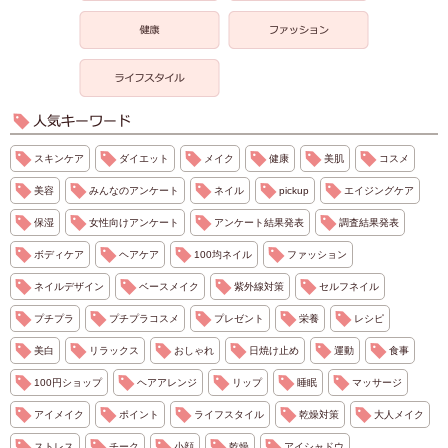
スキンケア
ダイエット
メイク
健康
美肌
コスメ
美容
みんなのアンケート
ネイル
pickup
エイジングケア
保湿
女性向けアンケート
アンケート結果発表
調査結果発表
ボディケア
ヘアケア
100均ネイル
ファッション
ネイルデザイン
ベースメイク
紫外線対策
セルフネイル
プチプラ
プチプラコスメ
プレゼント
栄養
レシピ
美白
リラックス
おしゃれ
日焼け止め
運動
食事
100円ショップ
ヘアアレンジ
リップ
睡眠
マッサージ
アイメイク
ポイント
ライフスタイル
乾燥対策
大人メイク
ストレス
チーク
小顔
乾燥
アイシャドウ