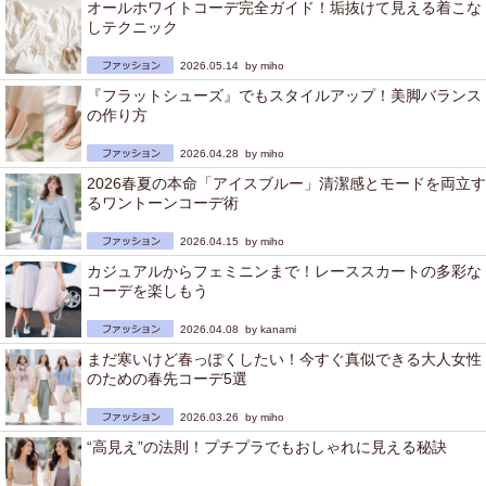
オールホワイトコーデ完全ガイド！垢抜けて見える着こな
しテクニック
2026.05.14 by
miho
『フラットシューズ』でもスタイルアップ！美脚バランス
の作り方
2026.04.28 by
miho
2026春夏の本命「アイスブルー」清潔感とモードを両立す
るワントーンコーデ術
2026.04.15 by
miho
カジュアルからフェミニンまで！レーススカートの多彩な
コーデを楽しもう
2026.04.08 by
kanami
まだ寒いけど春っぽくしたい！今すぐ真似できる大人女性
のための春先コーデ5選
2026.03.26 by
miho
“高見え”の法則！プチプラでもおしゃれに見える秘訣