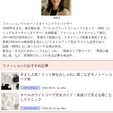
miho
ファッションライター／スタイリングアドバイザー
1988年生まれ。東京都出身。アパレルブランドでショップスタッフ・VMD（ビ
ジュアルマーチャンダイザー）を経験後、ファッションライターとして独立。
20〜40代の女性向けに「等身大で垢抜ける」スタイリング提案を得意とする。
身長158cmの小柄体型を活かした“スタイルアップ見せ”テクにも定評があり、
誌面・WEBともに多くのコーデ企画を担当。
最近は「大人のためのシンプルおしゃれ」「骨格タイプ別コーデ」「季節の着
回し術」など、実用的でセンスの光る記事を発信中。
ファッションのおすすめ記事
今また人気！ドット柄をおしゃれに着こなすモノトーンコ
ーデ術
2026.06.01 by
miho
オールホワイトコーデ完全ガイド！垢抜けて見える着こな
しテクニック
2026.05.14 by
miho