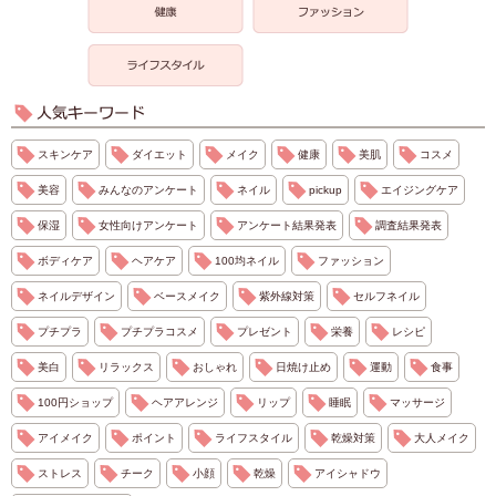
スキンケア
ダイエット
メイク
健康
美肌
コスメ
美容
みんなのアンケート
ネイル
pickup
エイジングケア
保湿
女性向けアンケート
アンケート結果発表
調査結果発表
ボディケア
ヘアケア
100均ネイル
ファッション
ネイルデザイン
ベースメイク
紫外線対策
セルフネイル
プチプラ
プチプラコスメ
プレゼント
栄養
レシピ
美白
リラックス
おしゃれ
日焼け止め
運動
食事
100円ショップ
ヘアアレンジ
リップ
睡眠
マッサージ
アイメイク
ポイント
ライフスタイル
乾燥対策
大人メイク
ストレス
チーク
小顔
乾燥
アイシャドウ