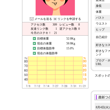
血液型
身長
体重
バスト
メールを送る
リンクを申請する
ウエスト
アクセス数
309
レビュー数
8
友達リンク数
1
逆アクセス数
0
ヒップ
今月のステキ！
21
自己紹介
目標体重
52.0Kg
現在の体重
59.9Kg
好きなコ
目標体脂肪率
15.0%
好きなフ
現在の体脂肪率
ンド
ブログ・
URL
8月4日(火)