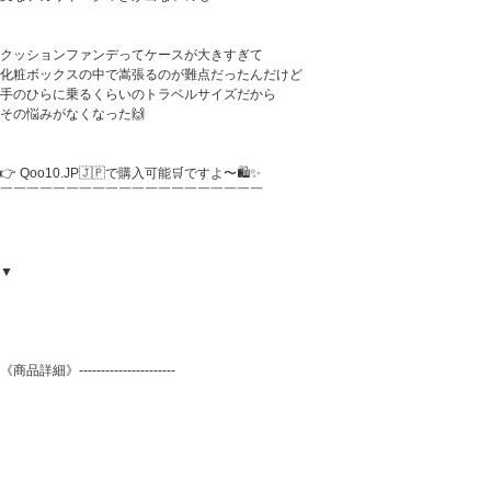
クッションファンデってケースが大きすぎて
化粧ボックスの中で嵩張るのが難点だったんだけど
手のひらに乗るくらいのトラベルサイズだから
その悩みがなくなった🙌
👉 Qoo10.JP🇯🇵で購入可能🛒ですよ〜🛍️✨
￣￣￣￣￣￣￣￣￣￣￣￣￣￣￣￣￣￣￣￣
▼
《商品詳細》----------------------