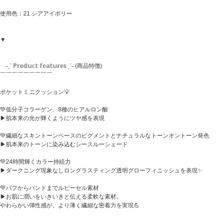
使用色：21 シアアイボリー
▼
˗ˏˋ ℙ𝕣𝕠𝕕𝕦𝕔𝕥 𝕗𝕖𝕒𝕥𝕦𝕣𝕖𝕤 ˎˊ˗ (商品特徴)
￣￣￣￣￣￣￣￣￣
ポケットミニクッション💡
💚低分子コラーゲン、8種のヒアルロン酸
▶︎肌本来の光が輝くようにツヤ感を表現
💚繊細なスキントーンベースのピグメントとナチュラルなトーンオントーン発色
▶︎肌本来のトーンに染み込むシースルーシェード
💚24時間輝くカラー持続力
▶︎ダークニング現象なしロングラスティング透明グローフィニッシュを表現✨
💚パフからバンドまでルビーセル素材
▶︎お肌に潤いをいきいきと伝える柔軟な素材。
やわらかい弾性感が、より薄く繊細な密着力を実現💪