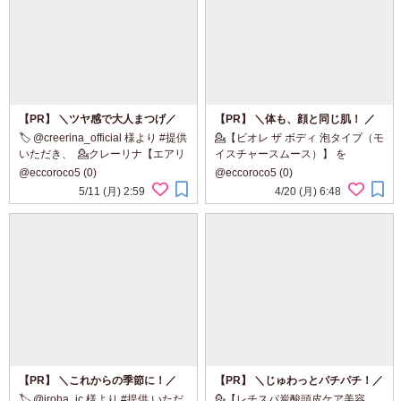
【PR】 ＼ツヤ感で大人まつげ／
【PR】 ＼体も、顔と同じ肌！ ／
まるで”生感覚”カールマスカラ
もっちり泡でやさしく洗おう
🏷️ @creerina_official 様より #提供
💁【ビオレ ザ ボディ 泡タイプ（モ
いただき、 ⁡ 💁クレーリナ【エアリ
イスチャースムース）】 を
ーカールマスカラ ナチュラルロン
@eccoro o5 が使ってみました ⁡ ▼ ⁡ ⁡
@eccoroco5 (0)
@eccoroco5 (0)
グ シアーブラック】 を
˗ˏˋ ℝ𝕖𝕒𝕝 𝕣⻯...
5/11 (月) 2:59
4/20 (月) 6:48
@eccoroco5 が使ってみました ⁡ ⁡ ...
【PR】 ＼これからの季節に！／
【PR】 ＼じゅわっとパチパチ！／
🏷️ @iroha_ic 様より #提供 いただ
💁【レチスパ炭酸頭皮ケア美容