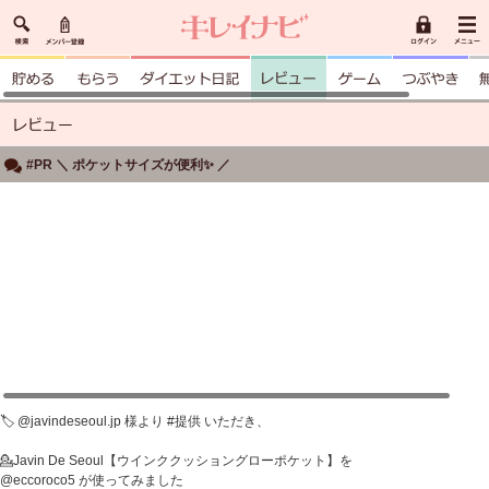
#PR ＼ ポケットサイズが便利✨ ／
🏷️ @javindeseoul.jp 様より #提供 いただき、
💁Javin De Seoul【ウインククッショングローポケット】を
@eccoroco5 が使ってみました