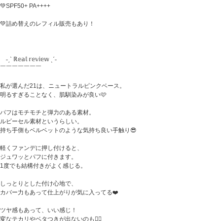
💚SPF50+ PA++++
💚詰め替えのレフィル販売もあり！
˗ˏˋ ℝ𝕖𝕒𝕝 𝕣𝕖𝕧𝕚𝕖𝕨 ˎˊ˗
￣￣￣￣￣￣￣
私が選んだ21は、ニュートラルピンクベース。
明るすぎることなく、肌馴染みが良い🩷
パフはモチモチと弾力のある素材。
ルビーセル素材というらしい。
持ち手側もベルベットのような気持ち良い手触り😎
軽くファンデに押し付けると、
ジュワッとパフに付きます。
1度でも結構付きがよく感じる。
しっとりとした付け心地で、
カバー力もあって仕上がりが気に入ってる❤️
ツヤ感もあって、いい感じ！
変なテカリやベタつきが出ないのも🙆‍♀️