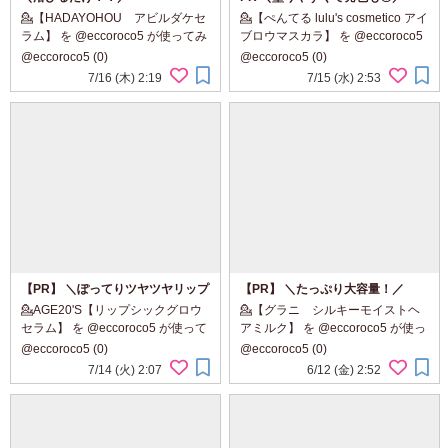
💁【HADAYOHOU アビルダケセ
💁【ぺんてる lulu's cosmetico アイ
ラム】 を @eccoroco5 が使ってみ
ブロウマスカラ】 を @eccoroco5
ました ⁡ ⁡ ▼ ⁡ ˗ˏˋ ℝ𝕖𝕒𝕝 𝕣𝕖𝕧𝕚&#...
が使ってみました ⁡ 使用色：アッシ
@eccoroco5 (0)
@eccoroco5 (0)
ュサクラ ⁡ ⁡ ▼ ⁡ ˗ˏˋ ℝ𝕖...
7/16 (木) 2:19
7/15 (水) 2:53
【PR】 ＼ぽってりツヤツヤリップ
【PR】 ＼たっぷり大容量！／
／ チューブ型なのが特にいい！
💁AGE20'S【リップシックグロウ
💁【グラニ シルキーモイストヘ
セラム】 を @eccoroco5 が使って
アミルク】 を @eccoroco5 が使っ
みました 使用色： 03 Good
てみました ⁡ ⁡ ▼ ⁡ ˗ˏˋ ℙ𝕣𝕠𝕕𝕦𝕔𝕥 ...
@eccoroco5 (0)
@eccoroco5 (0)
Morning Rose 07 Sunshine Coral
7/14 (火) 2:07
6/12 (金) 2:52
09 Rouge Brick ▼ ˗ˏˋ ℙ𝕣...