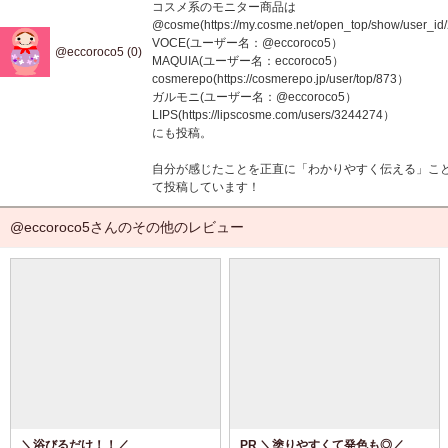
コスメ系のモニター商品は
@cosme(https://my.cosme.net/open_top/show/user_i
VOCE(ユーザー名：@eccoroco5）
@eccoroco5 (0)
MAQUIA(ユーザー名：eccoroco5）
cosmerepo(https://cosmerepo.jp/user/top/873）
ガルモニ(ユーザー名：@eccoroco5）
LIPS(https://lipscosme.com/users/3244274）
にも投稿。
自分が感じたことを正直に「わかりやすく伝える」こ
て投稿しています！
@eccoroco5さんのその他のレビュー
＼浴びるだけ！！／
PR ＼塗りやすくて発色も◎／