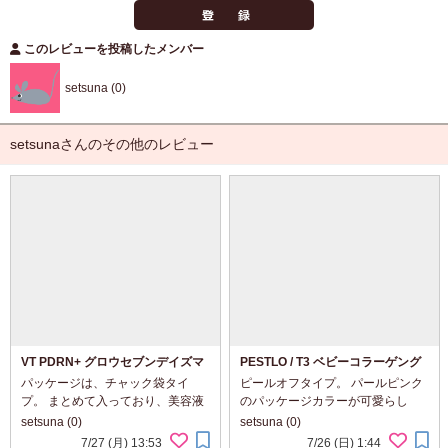
このレビューを投稿したメンバー
setsuna (0)
setsunaさんのその他のレビュー
VT PDRN+ グロウセブンデイズマ
PESTLO / T3 ベビーコラーゲング
スク
ローマスク
パッケージは、チャック袋タイ
ピールオフタイプ。 パールピンク
プ。 まとめて入っており、美容液
のパッケージカラーが可愛らし
たっぷりでひたひた～。 パッケー
い。 中身は、白くややねっちょり
setsuna (0)
setsuna (0)
ジカラーは、さわやかな水色系で
としたテクスチャー。 すっとのび
7/27 (月) 13:53
7/26 (日) 1:44