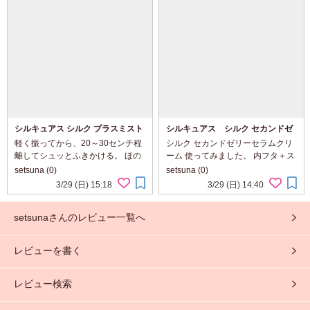
ろっとゆるめなテクスチャー。 色
れにそうようにマッサージしてな
もレモ...
じませる。 ...
シルキュアス シルク プラスミスト
シルキュアス シルク セカンドゼ
セラム
リーセラムクリーム
軽く振ってから、20～30センチ程
シルク セカンドゼリーセラムクリ
離してシュッとふきかける。 ほの
ーム 使ってみました。 内フタ＋ス
かにさわやかな香りがただよう。
パチュラ付き。 青の保湿ジェルセ
setsuna (0)
setsuna (0)
きめ細かなミストがふわっとつ
ラム、白の濃厚クリーム2種類入っ
3/29 (日) 15:18
3/29 (日) 14:40
く。 肌あたりやわらかく、すっと
てます。 勾玉のような形で区切
なじませやすい。 べたつかず、し
られててキレイ。 ほんのり、すっ
setsunaさんのレビュー一覧へ
っとり...
きり...
レビューを書く
レビュー検索