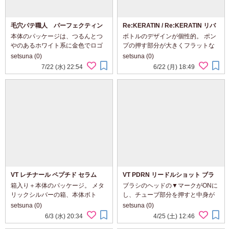
毛穴パテ職人 パーフェクティン
Re:KERATIN / Re:KERATIN リバ
グパウダー
ーシ リペア シャンプー/ヘアトリー
本体のパッケージは、つるんとつ
ボトルのデザインが個性的。 ポン
トメント
やのあるホワイト系に金色でロゴ
プの押す部分が大きくフラットな
デザインがあしらわれたシンプル
面になってます。 シックな金色、
setsuna (0)
setsuna (0)
きれいめなもの。 幅広い世代が持
高級感ある瓶のようなデザイン。
7/22 (水) 22:54
6/22 (月) 18:49
ちやすいデザイン、私も好きで
おしゃれなのはもちろん、面が広
す。 手のひらにすっぽり収まるコ
いので中身を出すとき押しやす
ンパクト。 ...
い。 シ...
VT レチナール ペプチド セラム
VT PDRN リードルショット ブラ
シヘアセラム
箱入り＋本体のパッケージ。 メタ
ブラシのヘッドの▼マークがONに
リックシルバーの箱、本体ボト
し、チューブ部分を押すと中身が
ル。 イエローがスポイト部分や
ブラシの中央あたりからでてく
setsuna (0)
setsuna (0)
ロゴに使われ、パッと目立つアク
る。 とろっとしたテクスチャー。
6/3 (水) 20:34
4/25 (土) 12:46
セントになるデザイン。 中身はと
気になる頭皮部分につけ、髪の流