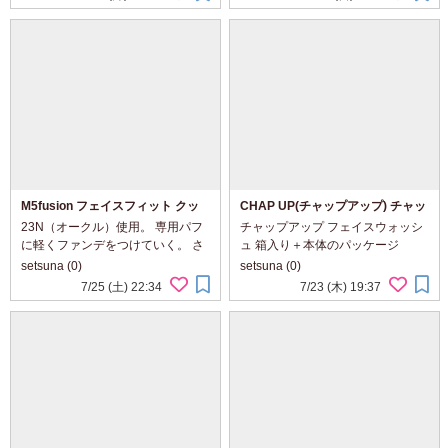
私好み。 色からもうるおいやみ
て、ピタッとフィットするような
ずみずしさが伝わってくる感じ。
感じ。 顔全体に塗布、しろくつつ
シートマス...
まれて...
M5fusion フェイスフィット クッ
CHAP UP(チャップアップ) チャッ
ション ファンデーション
プアップフェイスウォッシュ
23N（オークル）使用。 専用パフ
チャップアップ フェイスウォッシ
に軽くファンデをつけていく。 さ
ュ 箱入り＋本体のパッケージ
らっとしたファンデで、すっとな
150g入りなので、たっぷり感がう
setsuna (0)
setsuna (0)
じんでいく。 パフて軽くとんとん
れしい。 モスグリーンのチューブ
7/25 (土) 22:34
7/23 (木) 19:37
とたたくように。 ピタッとフィッ
に、ブラックのロゴデザインやキ
ト、しっとりとするような使い心
ャップがスタイリッシュな印象。
地。 ...
中身は...