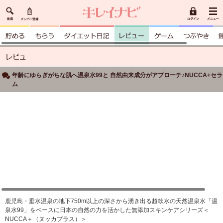
年齢にゆらぎがちな肌へ温泉水99と 自然由来成分がアプローチ♪NUCCA+セラ
ム
鹿児島・垂水温泉の地下750m以上の深さから湧き出る超軟水の天然温泉水「温
泉水99」をベースに日本の自然の力を活かした無添加スキンケアシリーズ＜
NUCCA＋（ヌッカプラス）＞