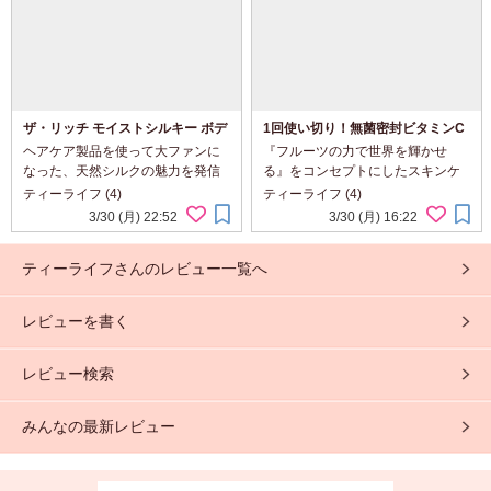
ザ・リッチ モイストシルキー ボデ
1回使い切り！無菌密封ビタミンC
ィウォッシュ（白）
美容液♪Fru:C ビタミンドロップ
ヘアケア製品を使って大ファンに
『フルーツの力で世界を輝かせ
なった、天然シルクの魅力を発信
る』をコンセプトにしたスキンケ
する「SILK THE RICH」ブランド
アブランド＜Fru:C（フルーシー）
ティーライフ (4)
ティーライフ (4)
から世界初※1の高浸透※2ナノ化
＞に、高濃度*1ビタミンC美容液
3/30 (月) 22:52
3/30 (月) 16:22
シルク※3配合のボディウォッシュ
を、ギュッと一包に凝縮し、毛穴
が新登場したというので今回使っ
悩みにダイレクトにアプローチし
ティーライフさんのレビュー一覧へ
てみました 肌の悩...
てくれるアイテムがある...
レビューを書く
レビュー検索
みんなの最新レビュー