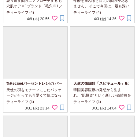
繰り返す悩みにアプローチする毛
年齢を重ねると目元の悩みが尽き
ス ダブルケアセラムRT
ル アイクリーム
穴肌ケア※1ブランド「毛穴※1フ
ません。 そこで今回は、最も深い
ォーカス」から、乾燥肌用美容液
シワを改善するシミ・くすみケア
ティーライフ (4)
ティーライフ (4)
が新登場したというので今回使っ
のアイクリームを使ってみました
4/9 (木) 20:55
4/3 (金) 14:36
てみました ✼••┈┈┈┈••&#...
✼••┈┈┈┈•• ...
%Recipe(パーセントレシピ) バー
天然の微細針「スピキュール」配
ミーパフポット リップ＆チーク
合の薄膜肌ファンデ♪skim ルポ ク
天使の羽をモチーフにしたパッケ
韓国美容医療の発想から生ま
ッションファンデーション
ージがとっても可愛くて気になっ
れ、“肌投資”という新しい価値観を
ていた＜ ％Recipe（パーセントレ
提案するベースメイクブランド
ティーライフ (4)
ティーライフ (4)
シピ）＞ブランドから、今回はチ
「skim（スキム）」に天然の微細
3/31 (火) 23:14
3/31 (火) 14:04
ークにもリップにも使えるゼリー
針「スピキュール」を配合したク
バームを使ってみました ✼••...
ッションファンデがあるというの
で今回使ってみました ...