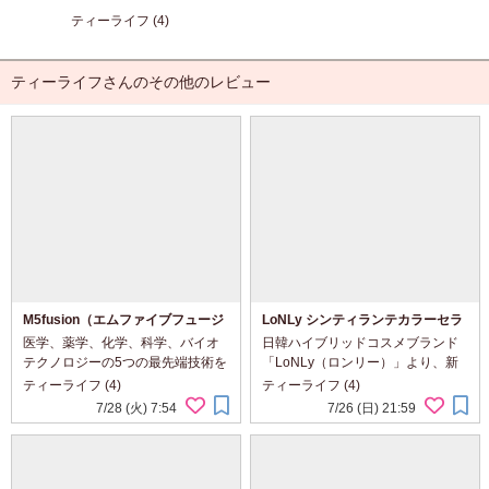
ティーライフ (4)
ティーライフさんのその他のレビュー
M5fusion（エムファイブフュージ
LoNLy シンティランテカラーセラ
ョン）フェイスフィット クッショ
ム オヴンケ＆シンティランテハイ
医学、薬学、化学、科学、バイオ
日韓ハイブリッドコスメブランド
ンファンデ
ライトセラム オヴンケ
テクノロジーの5つの最先端技術を
「LoNLy（ロンリー）」より、新
融合させた、革新的なメイクアッ
感覚のチークセラムとハイライト
ティーライフ (4)
ティーライフ (4)
プ製品で肌の生理学と科学に基づ
が新登場したという事で興味津々
7/28 (火) 7:54
7/26 (日) 21:59
き開発され、さまざまなメイク悩
で使ってみました 【シンティラン
みに対応するクッションファンデ
テカラーセラム オヴンケ】 内容
があるというので使っ...
量：5.5g 価格：...