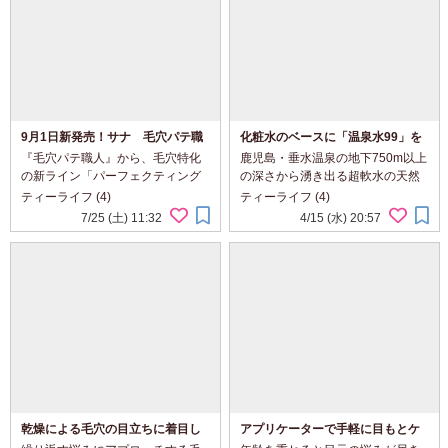
9月1日新発売！サナ 毛穴パテ職
化粧水のベースに「温泉水99」を
人 パーフェクティングベース＆
使用♪NUCCA+ローション
『毛穴パテ職人』から、毛穴特化
鹿児島・垂水温泉の地下750m以上
パーフェクティングパウダー
の新ライン「パーフェクティング
の深さから湧き出る超軟水の天然
シリーズ」が誕生 そこで今回は
温泉水「温泉水99」をベースに日
ティーライフ (4)
ティーライフ (4)
「パーフェクティング」シリーズ
本の自然の力を活かした無添加ス
7/25 (土) 11:32
4/15 (水) 20:57
より2026年9月1日に発売となる
キンケアシリーズ＜NUCCA＋（ヌ
「化粧下地」と「フェイスパウダ
ッカプラス）＞ 今回はそんな＜
ー」を使ってみました...
NUCCA＋（ヌッカプラ...
乾燥による毛穴の目立ちに着目し
アプリケーターで手軽に目もとケ
た乾燥肌向け美容液♪毛穴フォーカ
ア♪D’AMU ビタ5X アスタチノー