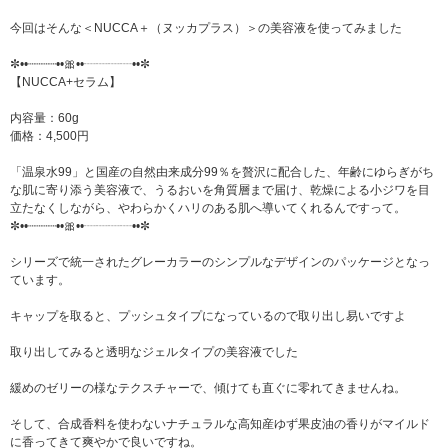
今回はそんな＜NUCCA＋（ヌッカプラス）＞の美容液を使ってみました
✼••┈┈┈┈••🎀••┈┈┈┈••✼
【NUCCA+セラム】
内容量：60g
価格：4,500円
「温泉水99」と国産の自然由来成分99％を贅沢に配合した、年齢にゆらぎがち
な肌に寄り添う美容液で、うるおいを角質層まで届け、乾燥による小ジワを目
立たなくしながら、やわらかくハリのある肌へ導いてくれるんですって。
✼••┈┈┈┈••🎀••┈┈┈┈••✼
シリーズで統一されたグレーカラーのシンプルなデザインのパッケージとなっ
ています。
キャップを取ると、プッシュタイプになっているので取り出し易いですよ
取り出してみると透明なジェルタイプの美容液でした
緩めのゼリーの様なテクスチャーで、傾けても直ぐに零れてきませんね。
そして、合成香料を使わないナチュラルな高知産ゆず果皮油の香りがマイルド
に香ってきて爽やかで良いですね。