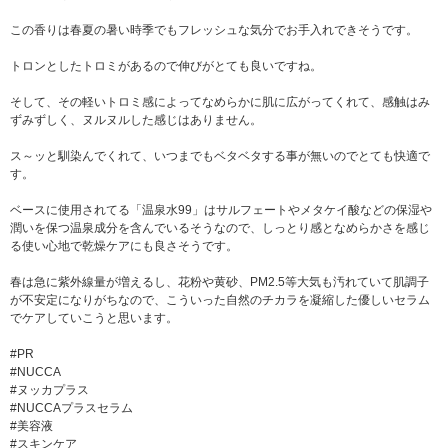
この香りは春夏の暑い時季でもフレッシュな気分でお手入れできそうです。
トロンとしたトロミがあるので伸びがとても良いですね。
そして、その軽いトロミ感によってなめらかに肌に広がってくれて、感触はみ
ずみずしく、ヌルヌルした感じはありません。
ス～ッと馴染んでくれて、いつまでもベタベタする事が無いのでとても快適で
す。
ベースに使用されてる「温泉水99」はサルフェートやメタケイ酸などの保湿や
潤いを保つ温泉成分を含んでいるそうなので、しっとり感となめらかさを感じ
る使い心地で乾燥ケアにも良さそうです。
春は急に紫外線量が増えるし、花粉や黄砂、PM2.5等大気も汚れていて肌調子
が不安定になりがちなので、こういった自然のチカラを凝縮した優しいセラム
でケアしていこうと思います。
#PR
#NUCCA
#ヌッカプラス
#NUCCAプラスセラム
#美容液
#スキンケア