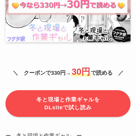
30円
＼ クーポンで330円→
で読める ／
冬と現場と作業ギャルを
DLsiteで試し読み
ー 冬と現場と作業ギャル ー