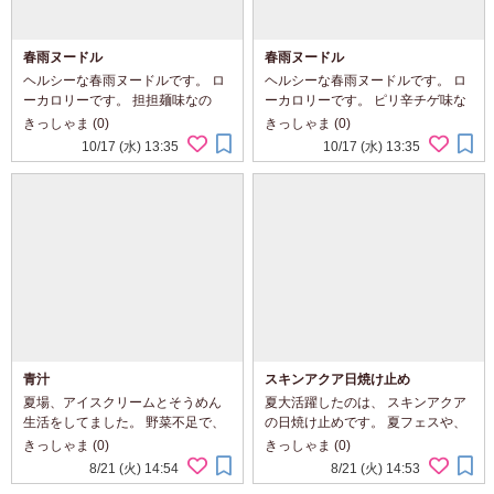
春雨ヌードル
春雨ヌードル
ヘルシーな春雨ヌードルです。 ロ
ヘルシーな春雨ヌードルです。 ロ
ーカロリーです。 担担麺味なの
ーカロリーです。 ピリ辛チゲ味な
で、とっても美味しいです。
ので、汗だくなります。 美味しい
きっしゃま (0)
きっしゃま (0)
です。
10/17 (水) 13:35
10/17 (水) 13:35
青汁
スキンアクア日焼け止め
夏場、アイスクリームとそうめん
夏大活躍したのは、 スキンアクア
生活をしてました。 野菜不足で、
の日焼け止めです。 夏フェスや、
顔にブツブツが、、、 そんなと
海や山に行くときは、 アネッサが
きっしゃま (0)
きっしゃま (0)
き、これを飲み始めました。 野菜
おススメですが、 普段出歩くとき
8/21 (火) 14:54
8/21 (火) 14:53
が足りてるぅ～って感じです。 大
は、このスキンアクアが活躍しま