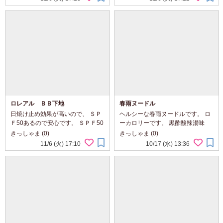
ロレアル ＢＢ下地
春雨ヌードル
日焼け止め効果が高いので、 ＳＰ
ヘルシーな春雨ヌードルです。 ロ
Ｆ50あるので安心です。 ＳＰＦ50
ーカロリーです。 黒酢酸辣湯味
とは思えないほど、軽いつけ心地
で、とっても美味しいです。 身体
きっしゃま (0)
きっしゃま (0)
です。 顔の色むらを補正してくれ
にもよさそうです。
11/6 (火) 17:10
10/17 (水) 13:36
るので、 このあとファンデーショ
ンを塗ればキレイにしあがりま
す。 休みの日...