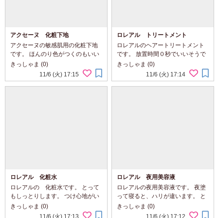
アクセーヌ 化粧下地
ロレアル トリートメント
アクセーヌの敏感肌用の化粧下地
ロレアルのヘアートリートメント
です。 ほんのり色がつくのもいい
です。 放置時間０秒でいいそうで
です。 敏感肌用なので、とっても
す。 シャンプーのあと、スプレー
きっしゃま (0)
きっしゃま (0)
肌にやさしいです。
して、洗い流すだけです。 香りも
11/6 (火) 17:15
11/6 (火) 17:14
とってもいいです。
ロレアル 化粧水
ロレアル 夜用美容液
ロレアルの 化粧水です。 とって
ロレアルの夜用美容液です。 夜塗
もしっとりします。 つけ心地がい
って寝ると、ハリが違います。 と
いです。
ってもしっとりします。
きっしゃま (0)
きっしゃま (0)
11/6 (火) 17:13
11/6 (火) 17:12