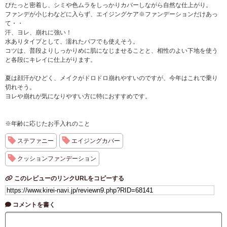
ぴたっと密着し、シミや色ムラをしっかりカバーしながら自然な仕上がり。
ファンデが小じわなどに入らず、エイジングケア※ファンデーションだけあっ
て・・
汗、ヨレ、崩れに強い！
水ありタイプとして、濡れたパフでも使えそう。
コツは、普段よりしっかりめに肌になじませることと、相性のよい下地を使う
と各段にキレイに仕上がります。
夏は顔汗がひどく、メイクがドロドロ崩れやすいのですが、今年はこれで乗り
切れそう。
ヨレや崩れが気になりやすい方に特におすすめです。
※年齢に応じたお手入れのこと
ステファニー
エイジングカバー
クッションファンデーション
このレビューのリンクURLをコピーする
コメントを書く