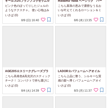
キールズDSプランプコラセラム☆
madama･hada ベーシック パー
ルローション＆ミルク☆
ピンク色のぽってりしたジェルの
こちら真珠の恵みで濃密なうるお
ようなテクスチャ。 使い心地はみ
いを叶えてくれるローション＆ミ
ずみずしく、伸びとなじみがよい
ルク。 ローションは透明で糸をひ
いさぱ (0)
いさぱ (0)
です。 暑い日でもスッキリ使えま
くほどトロミのあるテクスチャ。
8/9 (日) 16:40
8/6 (木) 13:35
す。 香りはほとんどしませんが、
こっくり濃厚でありながら、暑い
少しスパイシー。 べたつかず、普
日でも使いやすいスッキリ感！ 肌
段のスキンケ...
へのなじみがよ...
AGE20S☆スリークグレーズブラ
LADOR☆パフュームヘアオイル
ッシュスティック
（エンジェルミュゲ）
こちら高発色&高光沢のスティック
こちら上品に整う、シルキーな質
チーク！ コンパクトで持ち運びに
感の髪へ導くパフュームヘアオイ
も便利なサイズです。 使い方はメ
ル♪ コロンとしたボトルが可愛いで
いさぱ (0)
いさぱ (0)
イクしたい部分に軽く塗布してな
す。 こっくりなめらか濃厚なオイ
8/4 (火) 14:39
8/3 (月) 11:37
じませます。 ☆モーヴラズベリー
ル感なのに、 髪になじませると軽
チークで使うと思ったより赤み強
くてサラッとべたつきません。 凛
めで発色...
とし...