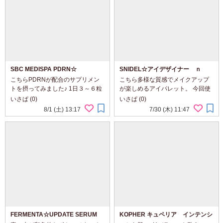
SBC MEDISPA PDRN☆
SNIDEL☆アイデザイナー ｎ
こちらPDRNが配合のサプリメン
こちら多様な質感でメイクアップ
トを摂ってみました♪ 1日３～６粒
が楽しめるアイパレット。 今回使
が目安です。 茶色いカプセルタイ
った05 Purely Sweetはほのかな青
いさぱ (0)
いさぱ (0)
プで、ニオイなどなくスルンと飲
みを帯びたピンクパレットです。
8/1 (土) 13:17
7/30 (木) 11:47
みやすい。 後から胃が浮くような
左下のモーブグレージュだけマッ
こともありませんでした。 気軽に
トで他はパールあり。 パレットそ
摂れて続けや...
のままの発...
FERMENTA☆UPDATE SERUM
KOPHER キュペリア インテンシ