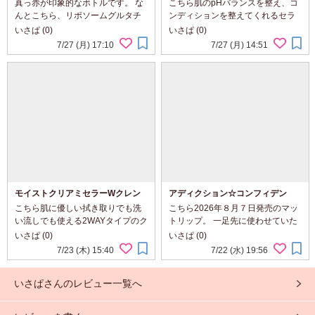
SHIRATAMA GLUTATHIONE
ブセラムミスト☆
真っ赤が印象的なボトルです。 な
こちら肌のpHバランスを整え、コ
んとこちら、リポソームグルタチ
ンディションを整えてくれるセラ
オン※ 10,000ppm 、 ナイアシン
ムミスト。 乾燥が気になる時や導
いさぱ (0)
いさぱ (0)
アミド※１ 20,000ppm、VC誘導
入美容液としても使えます。 コン
7/27 (月) 17:10
7/27 (月) 14:51
体※２、発酵ザクロエキス※３配
パクトなサイズ感で持ち運びにも
合の美容液！ 白濁したまろやかな
◎ 細かい霧で、べたつかずさっぱ
テクスチャ。 ...
りしています。...
モイストクリアミセラーWクレン
アディクション☆コンフィデン
ズ ☆
ト マットリップ
こちら肌に優しい拭き取りでも洗
こちら2026年８月７日発売のマッ
い流しでも使える2WAYタイプのク
トリップ。 一足先に使わせていた
レンジング・洗顔料。 コットンを
だきました♪ マットリップと思えな
いさぱ (0)
いさぱ (0)
使うと厚みあるようなテクスチャ
いほど、唇になめらかに伸びパサ
7/23 (木) 15:40
7/22 (水) 19:56
のウォータージェルです。 みずみ
パサ感なし。 新アプリケーターを
ずしくて、暑い日にもスッキリ使
採用し、均一に塗布しながら、細
いさぱさんのレビュー一覧へ
いやすい。 ...
い先端部で...