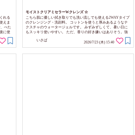
モイストクリアミセラーWクレンズ ☆
くれる
こちら肌に優しい拭き取りでも洗い流しでも使える2WAYタイプ
使えま
のクレンジング・洗顔料。 コットンを使うと厚みあるようなテ
で、べた
クスチャのウォータージェルです。 みずみずしくて、暑い日に
後に使
もスッキリ使いやすい。 ただ、香りの好き嫌いはありそう。強
も使い
め。 拭き取りだとダイレクトに香りが残るのが苦手で、洗い流
いさぱ
メイク
しています。 それでも残ります。そして突っ張らないけど、少
2026/7/23 (木) 15:40
テンシ
しキシキシする。 これが気にならない方には使いやすいかも。
いそうで
クレンジング、角質ケア、洗顔、保湿をこれひとつで完結してく
れるので、疲れ果てた日の面倒な...