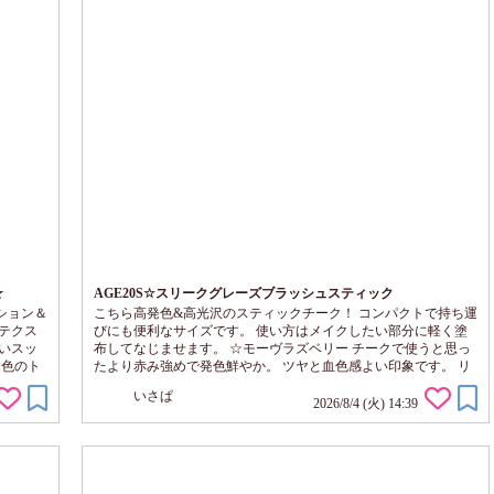
☆
AGE20S☆スリークグレーズブラッシュスティック
ション＆
こちら高発色&高光沢のスティックチーク！ コンパクトで持ち運
テクス
びにも便利なサイズです。 使い方はメイクしたい部分に軽く塗
いスッ
布してなじませます。 ☆モーヴラズベリー チークで使うと思っ
白色のト
たより赤み強めで発色鮮やか。 ツヤと血色感よい印象です。 リ
く出し
ップではローズピンクっぽい発色。 ☆ローズラテブラウン ３色
いさぱ
ふんわ
の中で発色が一番控えめ、抜け感あるブラウン系のハイライトな
2026/8/4 (火) 14:39
調節で
印象。 リップに使うとベージュっぽい発色に見えました。 ☆ウ
とツルリ
ォーターメロンピンク こちらも発色鮮やかな抜け感ピンク。 リ
ップに使っても明る...