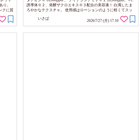
クパレット
タチオン※ 10,000ppm 、 ナイアシンアミド※１ 20,000ppm、VC
あり。
誘導体※２、発酵ザクロエキス※３配合の美容液！ 白濁したま
ンクに質
ろやかなテクスチャ。 使用感はローションのように軽くてスッ
なツヤ
キリしながら、濃厚に肌になじみます！ そしてゼラニウムやサ
いさぱ
パッと
ンダルウッドの絶妙にブレンドされたフレッシュブーケパンチの
2026/7/27 (月) 17:10
て「色
香りが、心地いいです。大好き・・・コロンとか出ないかなぁ。
いう方が
香りと使用感がリッチ☆ 柔らかでモチモチっとした、なめらか
な肌印象に見えます。 な...