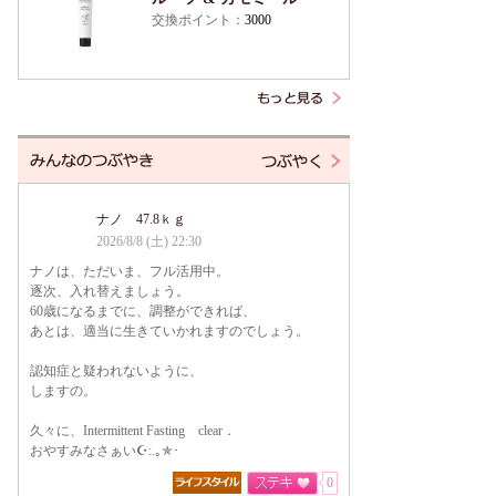
交換ポイント：
3000
ナノ 47.8ｋｇ
2026/8/8 (土) 22:30
ナノは、ただいま、フル活用中。
逐次、入れ替えましょう。
60歳になるまでに、調整ができれば、
あとは、適当に生きていかれますのでしょう。
認知症と疑われないように、
しますの。
久々に、Intermittent Fasting clear．
おやすみなさぁい☪:.｡✯･
0