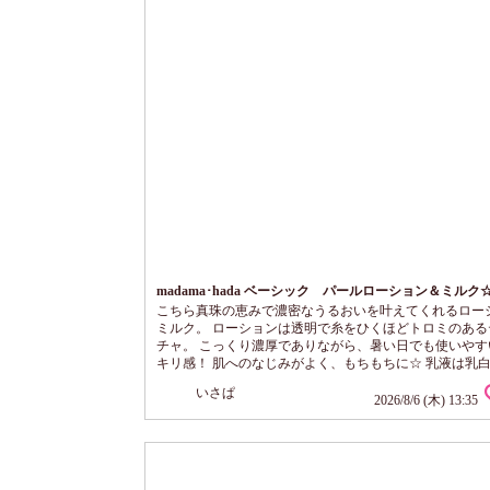
madama･hada ベーシック パールローション＆ミルク
こちら真珠の恵みで濃密なうるおいを叶えてくれるロー
ミルク。 ローションは透明で糸をひくほどトロミのある
チャ。 こっくり濃厚でありながら、暑い日でも使いやす
キリ感！ 肌へのなじみがよく、もちもちに☆ 乳液は乳
ロリとしたテクスチャ。 穴から振り出すタイプで量を多
いさぱ
やすいので注意。 べたつかず、軽い使い心地なのに・・
2026/8/6 (木) 13:35
り柔らかな濃密仕上がり！ 使用量で好みのうるおい感に
きるのもよい。 これは冬でも活躍してくれそう。 ツヤ
がすごくてメイクしたくないで...