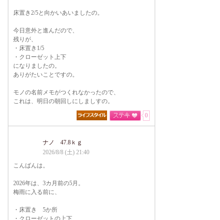
床置き2/5と向かいあいましたの。
今日意外と進んだので、
残りが、
・床置き1/5
・クローゼット上下
になりましたの。
ありがたいことですの。
モノの名前メモがつくれなかったので、
これは、明日の朝回しにしましすの。
0
ナノ 47.8ｋｇ
2026/8/8 (土) 21:40
こんばんは。
2026年は、3カ月前の5月。
梅雨に入る前に、
・床置き 5か所
・クローゼットの上下