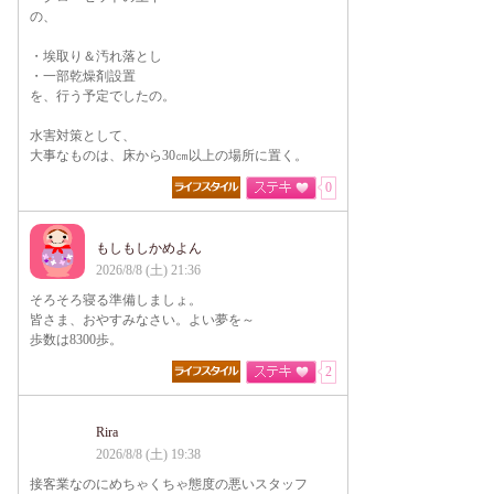
の、
・埃取り＆汚れ落とし
・一部乾燥剤設置
を、行う予定でしたの。
水害対策として、
大事なものは、床から30㎝以上の場所に置く。
0
もしもしかめよん
2026/8/8 (土) 21:36
そろそろ寝る準備しましょ。
皆さま、おやすみなさい。よい夢を～
歩数は8300歩。
2
Rira
2026/8/8 (土) 19:38
接客業なのにめちゃくちゃ態度の悪いスタッフ