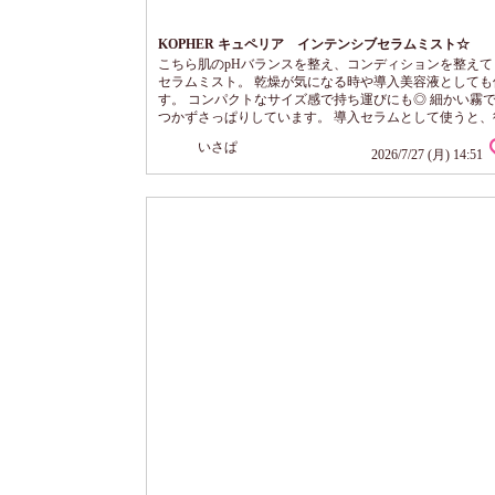
KOPHER キュペリア インテンシブセラムミスト☆
こちら肌のpHバランスを整え、コンディションを整えて
セラムミスト。 乾燥が気になる時や導入美容液としても
す。 コンパクトなサイズ感で持ち運びにも◎ 細かい霧
つかずさっぱりしています。 導入セラムとして使うと、
うスキンケアの肌なじみがよいです。 香りなく、誰にで
いさぱ
やすそう。 エアコンと汗でごわつきが気になった時や、
2026/7/27 (月) 14:51
直し時にも使ってます。 娘はニキビ肌でキュペリアイン
ブフィニッシュクリームを愛用中。一緒に使うと調子よ
す。ニキビ肌さんにもおすすめ。 1本...