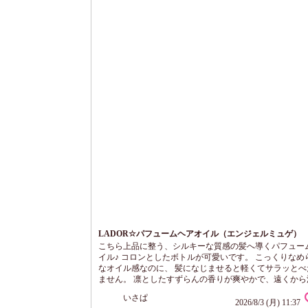
LADOR☆パフュームヘアオイル（エンジェルミュゲ）
こちら上品に整う、シルキーな質感の髪へ導くパフュー
イル♪ コロンとしたボトルが可愛いです。 こっくりなめ
なオイル感なのに、 髪になじませると軽くてサラッとべ
ません。 凛としたすずらんの香りが爽やかで、遠くから
くるような優しさ。 絶妙で香りが強すぎないのが嬉しい
いさぱ
タオルドライした髪になじませて使うと、髪1本１に弾
2026/8/3 (月) 11:37