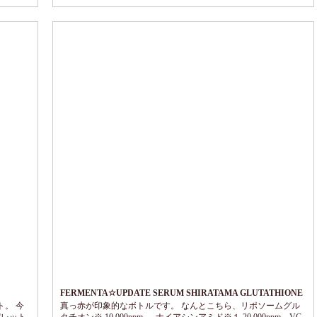
す☆ 私
軽に使い
FERMENTA☆UPDATE SERUM SHIRATAMA GLUTATHIONE
。 今
真っ赤が印象的なボトルです。 なんとこちら、リポソームグル