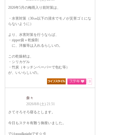
2026年5月の梅雨入り前対策は、
・水害対策（30㎝以下の浸水でモノが災害ゴミにな
らないように）
より、水害対策を行うならば、
・zipper袋＋乾燥剤
に、洋服等は入れるらしいの。
この乾燥材は、
・シリカゲル
・竹炭（キッチンペーパーで包む等）
が、いいらしいの。
0
奈々
2026/8/8 (土) 21:51
さてそろそろ寝るとします。
今日もステキ有難う御座いました。
ではgoodknightです☆彡