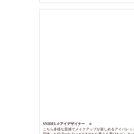
しなやかなツヤ髪に見えます。 サラストンな軽やか髪で
は髪量が少ないのですが、ボリュームが落ちないから気
やすい！ お出かけ前...
SNIDEL☆アイデザイナー ｎ
こちら多様な質感でメイクアップが楽しめるアイパレット