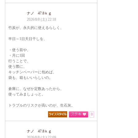
ナノ 47.8ｋｇ
2026/8/8 (土) 22:18
竹炭が、永久的に使えるらしく、
半日～1日天日干しを、
・使う前や、
・月に1回
行うことで、
使う際に、
キッチンペーパーに包めば、
袋も、箱もいいらしいの。
倉庫に、なぜか定数あったから、
使ってみましょっと。
トラブルのリスクが高いのが、生石灰。
0
ナノ 47.8ｋｇ
2026/8/8 (土) 22:09