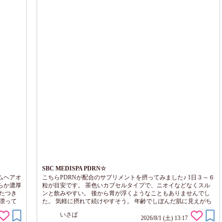
SBC MEDISPA PDRN☆
ムヘアオ
こちらPDRNが配合のサプリメントを摂ってみました♪ 1日３～６
らか濃厚
粒が目安です。 茶色いカプセルタイプで、ニオイなどなくスル
たつき
ンと飲みやすい。 後から胃が浮くようなこともありませんでし
漂って
た。 気軽に摂れて続けやすそう。 年齢でしぼんだ肌に見えがち
です。
なので・・ ハリツヤ、弾力のある印象のために毎日続けたいで
いさぱ
力感ある
す！
2026/8/1 (土) 13:17