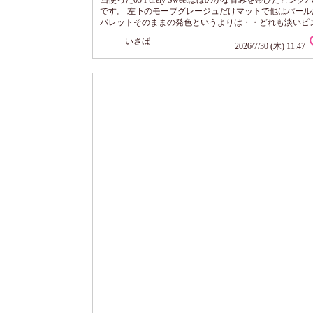
回使った05 Purely Sweetはほのかな青みを帯びたピン
です。 左下のモーブグレージュだけマットで他はパール
パレットそのままの発色というよりは・・どれも淡いピ
感違うパール感。 自然なベースからトップの濡れたよう
いさぱ
まで絶妙な演出！ ささっと使うだけで光がさしたように
2026/7/30 (木) 11:47
目元を明るく見せてくれます！すごい！ アイシャドウっ
をのせる」イメージですが、こちらは「光をのせる」と
しっくりくる。 ギラギラ...