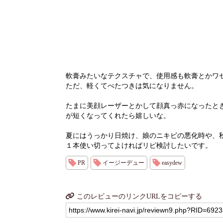
軟膏みたいなテクスチャで、使用感も軟膏とかワ
ただ、軽くてべたつきは気になりません。
たまに美顔レーザーとかして顔真っ赤になったと
が短くなってくれたら嬉しいな。
夏にはうっかり日焼け、娘のニキビの悪化時や、
１本使い切ってよければリピ検討したいです。
PR
イージーデュー
easydew
このレビューのリンクURLをコピーする