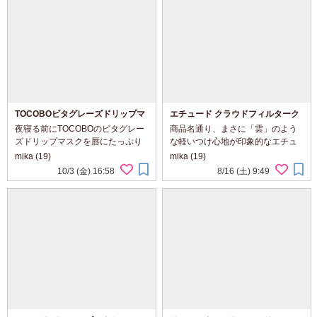
TOCOBOビタグレーズドリップマ
エチュード クラウドフィルターク
スク
ッション
夜寝る前にTOCOBOのビタグレー
商品名通り、まさに「雲」のよう
ズドリップマスクを唇にたっぷり
な軽いつけ心地が印象的なエチュ
塗ってみました。手に取るとトロ
ードのクッションファンデ。パッ
mika (19)
mika (19)
ッとしたテクスチャーで、唇にの
ケージもとってもかわいくて、メ
10/3 (金) 16:58
8/16 (土) 9:49
せるとすぐになじんでべたつか
イク中の気分が上がります！ 暑い
ず、しっとり感がしっかり続きま
夏場でも重たさを感じることな
す。寝ている間に乾燥を防...
く、肌に自然になじ...