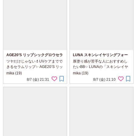
AGE20’S リップシックグロウセラ
LUNA スキンレイヤリングフォー
ム 09 Rouge Brick
ミュラBB
ツヤだけじゃない💄UVケアまでで
厚塗り感が苦手な人におすすめし
きるセラムリップ✨ AGE20’S リッ
たいBB✨ LUNAの「スキンレイヤ
プシックグロウセラム 09 Rouge
リングフォーミュラBB」を使って
mika (19)
mika (19)
Brickを使ってみました❤️ これ、見
みました💕 テクスチャーは、まる
8/7 (金) 21:31
8/7 (金) 21:10
た目はツヤ感たっぷりのリップな
で保湿クリームみたいにしっとり
んですが、実...
なめらか。するする伸びて肌にな
じ...