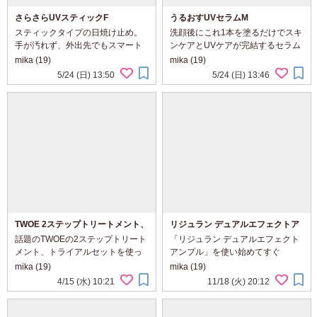
さらさらUVスティックF
うるおすUVセラムM
スティックタイプの日焼け止め。
洗顔後にこれ1本を塗るだけでスキ
手が汚れず、外出先でもスマート
ンケアとUVケアが完結するセラム
にUVケアが完結！ 塗った瞬間から
タイプの日焼け止め。 3種のセラ
mika (19)
mika (19)
さらさらとした仕上がりです。 耐
ミドが角質層をうるおいで満た
5/24 (日) 13:50
5/24 (日) 13:46
水性能が高くて、日常のちょっと
し、ビタミンC誘導体が透明感と肌
した汗や水分では落ちません！
のトーンを整えてくれます。 界面
SPF50+ PA+++...
活性剤不使用で...
TWOE 2ステップトリートメント、
リジュラン デュアルエフェクトア
トライアルセット
ンプル
話題のTWOEの2ステップトリート
「リジュラン デュアルエフェクト
メント、トライアルセットを使っ
アンプル」を使い始めてすぐ
てみました。 Step1はアウトトリ
「あ、これ好きかも」と思える使
mika (19)
mika (19)
ートメント。泡状でするっと伸
い心地でした。まず、見た目がま
4/15 (水) 10:21
11/18 (火) 20:12
び、濡れた髪にもなじみやすい質
るで注射器のようなのも楽しい！
感です。これだけでもしっとり感
テクスチャーは意外にもとろんと
があり、指通りが変わる...
して肌なじみがよく、...