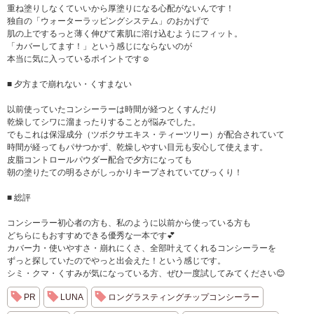
重ね塗りしなくていいから厚塗りになる心配がないんです！
独自の「ウォーターラッピングシステム」のおかげで
肌の上でするっと薄く伸びて素肌に溶け込むようにフィット。
「カバーしてます！」という感じにならないのが
本当に気に入っているポイントです☺️
■ 夕方まで崩れない・くすまない
以前使っていたコンシーラーは時間が経つとくすんだり
乾燥してシワに溜まったりすることが悩みでした。
でもこれは保湿成分（ツボクサエキス・ティーツリー）が配合されていて
時間が経ってもパサつかず、乾燥しやすい目元も安心して使えます。
皮脂コントロールパウダー配合で夕方になっても
朝の塗りたての明るさがしっかりキープされていてびっくり！
■ 総評
コンシーラー初心者の方も、私のように以前から使っている方も
どちらにもおすすめできる優秀な一本です💕
カバー力・使いやすさ・崩れにくさ、全部叶えてくれるコンシーラーを
ずっと探していたのでやっと出会えた！という感じです。
シミ・クマ・くすみが気になっている方、ぜひ一度試してみてください😊
PR
LUNA
ロングラスティングチップコンシーラー