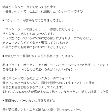
結論から言うと、今まで使ってきた中で
一番使いやすくて、仕上がりに感動したコンシーラーです😊
■ コンシーラーが苦手な方にこそ使ってほしい！
「コンシーラーって難しそう…」「厚塗りになりそう…」
そんな方にこそおすすめしたいんです。
チップ型になっているので気になる部分にダイレクトにのせるだけ。
テクニックいらずでピタッと密着してくれるので
不器用な私でも簡単にきれいに仕上がりました✨
■ 豊富なカラー展開だから自分の肌色にぴったり合う
私はプライド・ボーセン・アイボリー・バニラ・ベージュの5色持っていますり
自分の肌トーンに合わせて選べるのがうれしいポイント♪
特に気に入っているのがピンクカラーのプライド！
青クマのカバーはもちろん、目頭や頬骨へのハイライトとしても使えて
自然な血色感と明るさをプラスしてくれます。
1本でこんなに使い方が広がるなんて思っていなかったので嬉しい誤算でした😍
■ 圧倒的なカバー力なのに厚塗り感ゼロ
頬や顎の濃いシミ・ニキビ跡もひと塗りでしっかりカバー。