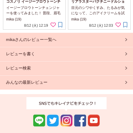
コスノリ イージーブロウトーンチ
リアラスターバクチニードルショ
ェンジャー
ットダークケアオートアイクリー
イージーブロウトーンチェンジャ
目元のシワやくすみ、たるみが気
ム
ーを使ってみました！ 普段、眉毛
になって、このアイクリームを試
の色が濃くて少し重たい印象だっ
してみました。 使い始めてまず驚
mika (19)
mika (19)
たんですが、これを使うと簡単に
いたのは、先端をそっと目元に当
8/12 (火) 12:19
8/12 (火) 12:03
明るい色に変えられてびっくり。
てるだけで自動的に振動が始まる
付属のスクリューブラシで塗るだ
こと。スイッチ操作も不要で、ま
mikaさんのレビュー一覧へ
けでムラもなく、ふ...
るで美容機器とク...
レビューを書く
レビュー検索
みんなの最新レビュー