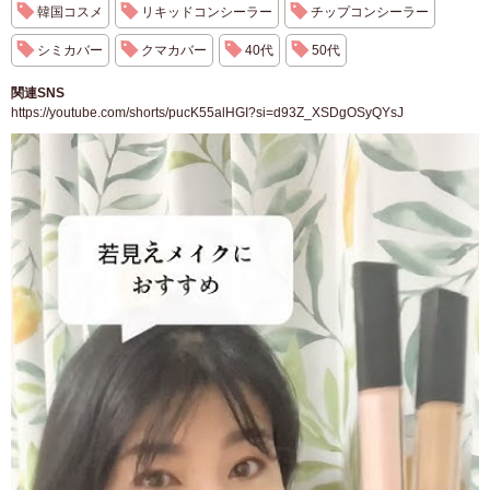
韓国コスメ
リキッドコンシーラー
チップコンシーラー
シミカバー
クマカバー
40代
50代
関連SNS
https://youtube.com/shorts/pucK55alHGI?si=d93Z_XSDgOSyQYsJ