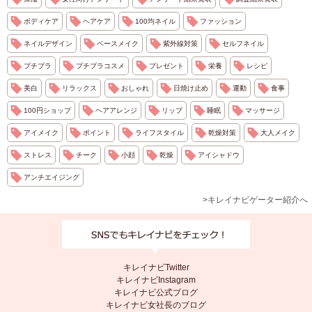
ボディケア
ヘアケア
100均ネイル
ファッション
ネイルデザイン
ベースメイク
紫外線対策
セルフネイル
プチプラ
プチプラコスメ
プレゼント
栄養
レシピ
美白
リラックス
おしゃれ
日焼け止め
運動
食事
100円ショップ
ヘアアレンジ
リップ
睡眠
マッサージ
アイメイク
ポイント
ライフスタイル
乾燥対策
大人メイク
ストレス
チーク
小顔
乾燥
アイシャドウ
アンチエイジング
>キレイナビゲーター紹介へ
キレイナビTwitter
キレイナビInstagram
キレイナビ公式ブログ
キレイナビ女社長のブログ