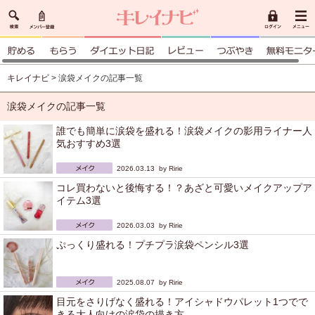
キレイナビ
> 涙袋メイクの記事一覧
涙袋メイクの記事一覧
誰でも簡単に涙袋を盛れる！涙袋メイクの影用ライナー人
気おすすめ3選
2026.03.13 by
Ririe
コレ買わないと後悔する！？あざと可愛いメイクアップア
イテム3選
2026.03.03 by
Ririe
ぷっくり盛れる！プチプラ涙袋ペンシル3選
2025.08.07 by
Ririe
目元をさりげなく盛れる！アイシャドウパレット1つでで
きる大人向けの涙袋の描き方