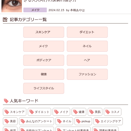
2024.02.15 by
本橋あやは
スキンケア
ダイエット
メイク
健康
美肌
コスメ
美容
みんなのアンケート
ネイル
pickup
エイジングケア
保湿
女性向けアンケート
アンケート結果発表
調査結果発表