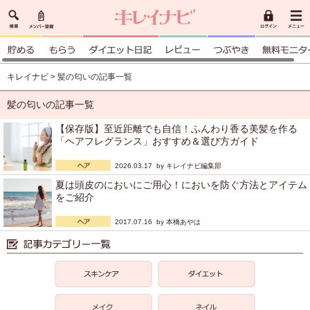
キレイナビ
> 髪の匂いの記事一覧
髪の匂いの記事一覧
【保存版】至近距離でも自信！ふんわり香る美髪を作る
「ヘアフレグランス」おすすめ＆選び方ガイド
2026.03.17 by
キレイナビ編集部
夏は頭皮のにおいにご用心！においを防ぐ方法とアイテム
をご紹介
2017.07.16 by
本橋あやは