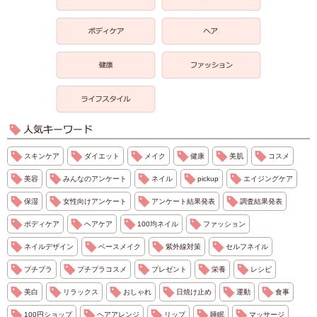
スキンケア
ダイエット
メイク
健康
美肌
コスメ
美容
みんなのアンケート
ネイル
pickup
エイジングケア
保湿
女性向けアンケート
アンケート結果発表
調査結果発表
ボディケア
ヘアケア
100均ネイル
ファッション
ネイルデザイン
ベースメイク
紫外線対策
セルフネイル
プチプラ
プチプラコスメ
プレゼント
栄養
レシピ
美白
リラックス
おしゃれ
日焼け止め
運動
食事
100円ショップ
ヘアアレンジ
リップ
睡眠
マッサージ