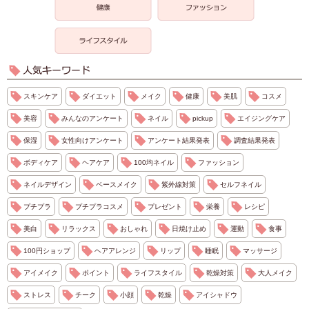
スキンケア
ダイエット
メイク
健康
美肌
コスメ
美容
みんなのアンケート
ネイル
pickup
エイジングケア
保湿
女性向けアンケート
アンケート結果発表
調査結果発表
ボディケア
ヘアケア
100均ネイル
ファッション
ネイルデザイン
ベースメイク
紫外線対策
セルフネイル
プチプラ
プチプラコスメ
プレゼント
栄養
レシピ
美白
リラックス
おしゃれ
日焼け止め
運動
食事
100円ショップ
ヘアアレンジ
リップ
睡眠
マッサージ
アイメイク
ポイント
ライフスタイル
乾燥対策
大人メイク
ストレス
チーク
小顔
乾燥
アイシャドウ