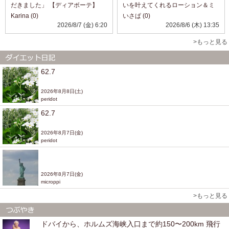
だきました」 【ディアボーテ】
いを叶えてくれるローション＆ミ
「オイルインシャンプー／コンデ
ルク。 ローションは透明で糸をひ
Karina (0)
いさぱ (0)
ィショナー(リッチ＆リペア)」
くほどトロミのあるテクスチャ。
2026/8/7 (金) 6:20
2026/8/6 (木) 13:35
@dearbeautehimawari_kracie 髪
こっくり濃厚でありながら、暑い
の広がりやパサつきが気になる日
日でも使いやすいスッキリ感！ 肌
>もっと見る
に、 自然...
へのなじみがよ...
62.7
2026年8月8日(土)
peridot
62.7
2026年8月7日(金)
peridot
2026年8月7日(金)
microppi
>もっと見る
ドバイから、ホルムズ海峡入口まで約150〜200km 飛行