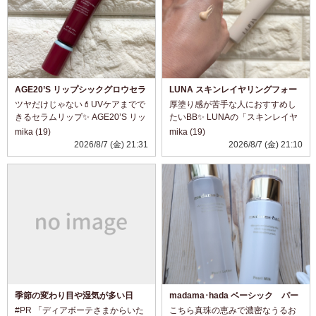
AGE20’S リップシックグロウセラ
LUNA スキンレイヤリングフォー
ム 09 Rouge Brick
ミュラBB
ツヤだけじゃない💄UVケアまでで
厚塗り感が苦手な人におすすめし
きるセラムリップ✨ AGE20’S リッ
たいBB✨ LUNAの「スキンレイヤ
プシックグロウセラム 09 Rouge
リングフォーミュラBB」を使って
mika (19)
mika (19)
Brickを使ってみました❤️ これ、見
みました💕 テクスチャーは、まる
2026/8/7 (金) 21:31
2026/8/7 (金) 21:10
た目はツヤ感たっぷりのリップな
で保湿クリームみたいにしっとり
んですが、実...
なめらか。するする伸びて肌にな
じ...
季節の変わり目や湿気が多い日
madama･hada ベーシック パー
に。
ルローション＆ミルク☆
#PR 「ディアボーテさまからいた
こちら真珠の恵みで濃密なうるお