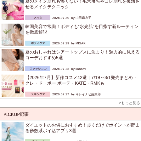
夏のメイク崩れも怖くない！毛穴落ちやヨレ崩れを復活さ
せるメイクテクニック
2026.07.30 by
山田麻衣子
韓国美容で常識！ボディも“水光肌”を目指す新ルーティン
を徹底解説
2026.07.29 by
MISAKI
夏のおしゃれはシアートップスに決まり！魅力的に見える
コーデおすすめ5選
2026.07.28 by
kanami
【2026年7月】新作コスメ42選｜7/19～8/1発売まとめ・
クレ・ド・ポー ボーテ・KATE・RMKも
2026.07.27 by
キレイナビ編集部
>もっと見る
ダイエットのお供におすすめ！歩くだけでポイントが貯ま
る歩数系ポイ活アプリ3選