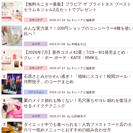
【無料モニター募集】フラビア ザ ブライトネス ブースト
セラム＆ジェル2点セットでプレゼント
2026.07.16 by
キレイナビ編集部
みんな実力派？！100円ショップのコンシーラー4種を使い
比べ！
2023.07.06 by
本橋あやは
【2026年7月】新作コスメ42選｜7/19～8/1発売まとめ・
クレ・ド・ポー ボーテ・KATE・RMKも
2026.07.27 by
キレイナビ編集部
石原さとみがかわい過ぎ！「地味にスゴイ！校閲ガール・
河野悦子」のコーデまとめ
2016.12.02 by
キレイナビ編集部
夏のメイク崩れも怖くない！毛穴落ちやヨレ崩れを復活さ
せるメイクテクニック
2026.07.30 by
山田麻衣子
ダイエット中でも食べられる！人気ファストフード店のカ
ロリー低めメニューとおすすめの組み合わせ方