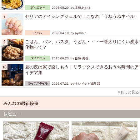
2026.05.29 by
本橋あやは
セリアのアイシングジェルで！こなれ「うねうねネイル」
2023.04.19 by
ayako.r
ごはん、パン、パスタ、うどん・・・一番太りにくい炭水
化物って？
2015.06.23 by
飯塚 美香
夏の夜は家で楽しもう！リラックスできるおうち時間のア
イデア集
2026.07.31 by
キレイナビ編集部
>もっと見る