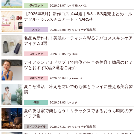
2026.08.07 by
本橋あやは
【2026年8月】新作コスメ44選｜8/3～8/8発売まとめ・ル
ナソル・ジルスチュアート・NARSも
2026.08.06 by
キレイナビ編集部
名品も新作も！美肌ルーティンを彩るデパコススキンケア
アイテム3選
2026.08.05 by
Ririe
ナイアシンアミドサプリで内側から全身美容！効果のヒミ
ツとおすすめ品3選をご紹介
2026.08.04 by
kanami
夏こそ温活！冷えを防いで心も体もキレイに整える美容習
慣
2026.08.03 by
さき
夏の夜は家で楽しもう！リラックスできるおうち時間のア
イデア集
2026.07.31 by
キレイナビ編集部