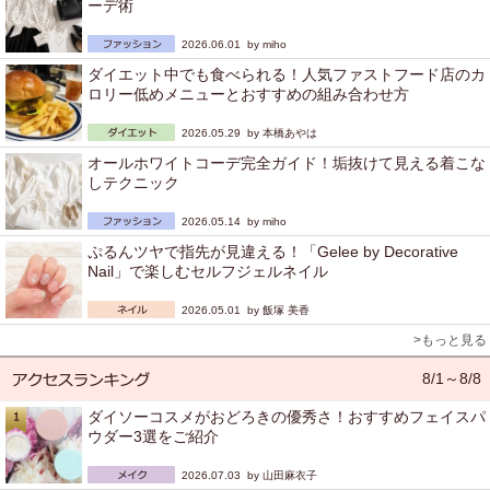
ーデ術
2026.06.01 by
miho
ダイエット中でも食べられる！人気ファストフード店のカ
ロリー低めメニューとおすすめの組み合わせ方
2026.05.29 by
本橋あやは
オールホワイトコーデ完全ガイド！垢抜けて見える着こな
しテクニック
2026.05.14 by
miho
ぷるんツヤで指先が見違える！「Gelee by Decorative
Nail」で楽しむセルフジェルネイル
2026.05.01 by
飯塚 美香
>もっと見る
8/1～8/8
ダイソーコスメがおどろきの優秀さ！おすすめフェイスパ
ウダー3選をご紹介
2026.07.03 by
山田麻衣子