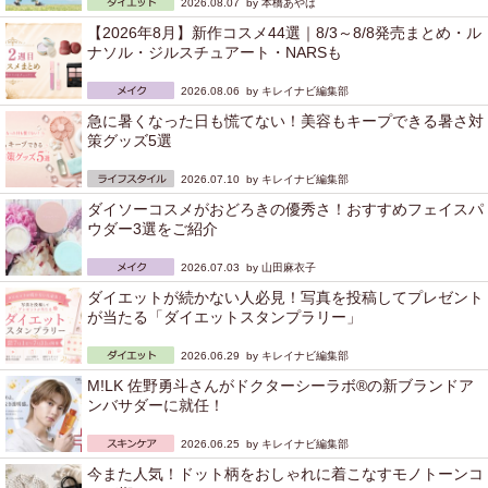
2026.08.07 by
本橋あやは
【2026年8月】新作コスメ44選｜8/3～8/8発売まとめ・ル
ナソル・ジルスチュアート・NARSも
2026.08.06 by
キレイナビ編集部
急に暑くなった日も慌てない！美容もキープできる暑さ対
策グッズ5選
2026.07.10 by
キレイナビ編集部
ダイソーコスメがおどろきの優秀さ！おすすめフェイスパ
ウダー3選をご紹介
2026.07.03 by
山田麻衣子
ダイエットが続かない人必見！写真を投稿してプレゼント
が当たる「ダイエットスタンプラリー」
2026.06.29 by
キレイナビ編集部
M!LK 佐野勇斗さんがドクターシーラボ®の新ブランドア
ンバサダーに就任！
2026.06.25 by
キレイナビ編集部
今また人気！ドット柄をおしゃれに着こなすモノトーンコ