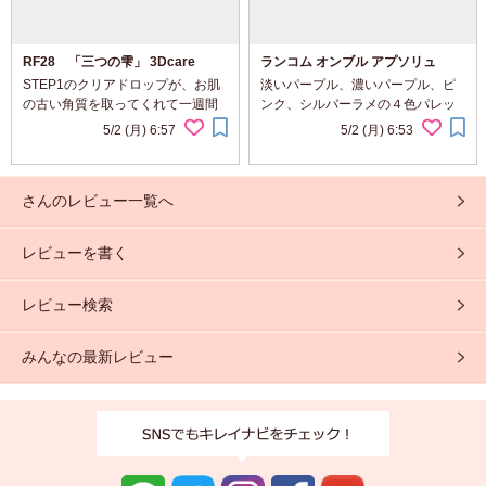
RF28 「三つの雫」 3Dcare
ランコム オンブル アプソリュ
STEP1のクリアドロップが、お肌
淡いパープル、濃いパープル、ピ
の古い角質を取ってくれて一週間
ンク、シルバーラメの４色パレッ
もしないうちに、生まれ変わった
トで春メイクにピッタリです♪ 好み
5/2 (月) 6:57
5/2 (月) 6:53
みたいに明るいお肌になりまし
で色を重ねれば、クールにもスイ
た！ STEP2の美容液もうるおうの
ートにも使えるところが気に入り
にベタ付かず、モチモチして気持
ました。 薄めのメイクにしても落
さんのレビュー一覧へ
ち良かったです。 最後...
ちにくく、ぼや...
レビューを書く
レビュー検索
みんなの最新レビュー