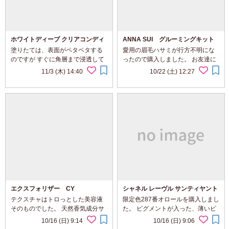
ホワイトディープ クリアコンディ
ANNA SUI グルーミングキット
ショナー II
塗りたては、表面がペタペタする
愛用の眉毛ハサミが行方不明にな
のですが すぐに角層まで浸透して
ったので購入しました。 お友達に
しっとりすべすべな お肌になりま
何人にもプレゼントし、喜ばれて
11/3 (木) 14:40
10/22 (土) 12:27
した。 香りはキツクなく、ほどよ
いたのですが自分は持っていなか
く爽やかな香りで癒されます。 シ
ったという・・・(´ε｀；) キレ具合
ミソバカスが気になっているので
とか、挟みやすさとかは、ごくご
頑...
く普通ですが...
エクスフォリザー CY
シャネル レーヴル サンティヤント
テクスチャはトロっとした美容液
限定色287番オロールを購入しまし
そのものでした。 天然香気成分サ
た。 ピグメントが入った、薄いピ
イプレスオイル配合で、爽やかな
ンク色で重ねる口紅の色によって
10/16 (日) 9:14
10/16 (日) 9:06
香りが癒されます 洗顔後、この美
色んな表情になります♪ ラメラメせ