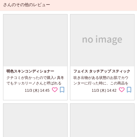
さんのその他のレビュー
明色スキンコンディショナー
フェイス タッチアップ スティック
クチコミが良かったので購入♪ 真冬
吹き出物がある状態のお肌でカウ
でもテッカリーノさんと呼ばれる
ンターに行った時に、この商品を
程、 顔が+（0゜・∀・） + テカテ
勧められました。 コンシーラーは
11/3 (木) 14:45
11/3 (木) 14:42
カ +している私にとって 救世主の
他の物を使っていたので、あまり
ような化粧水です。 いや、化粧水
買う気がしなかったのですが、ニ
と言うべきなのか？ プレ化粧...
キビの上からでも付けられる！と
いう言葉に惹かれて...