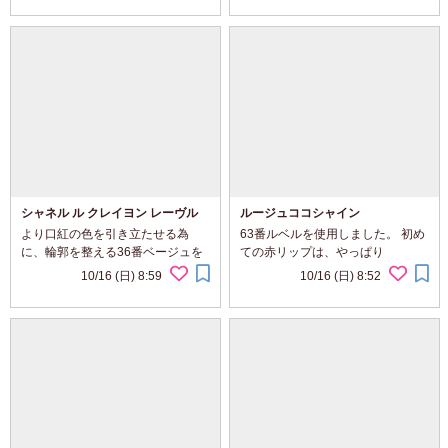
容液を２フ゜ッシュ程コットンに
ず、さりげないキラキラ感が気に
取り、お顔を優しくフキフキ。 し
入っています。
っかりオイル...
シャネル ル クレイヨン レーヴル
ルージュココシャイン
より口紅の色を引き立たせる為
63番ルベルを使用しました。 初め
に、輪郭を整える36番ベージュを
ての赤リップは、やっぱり
購入しました。 普段使っているピ
CHANELだ！ と思い、カウンター
10/16 (日) 8:59
10/16 (日) 8:52
ンクベージュ系のリップにも、鮮
に行って色んな赤いリップを付け
やかな赤リップにも使える色です♪
て貰いましたが、イザとなると抵
ペンシルの反対側はブラシになっ
抗が・・・ そんな中、このルージ
ていて便利で...
ュココシャインは重ねて...