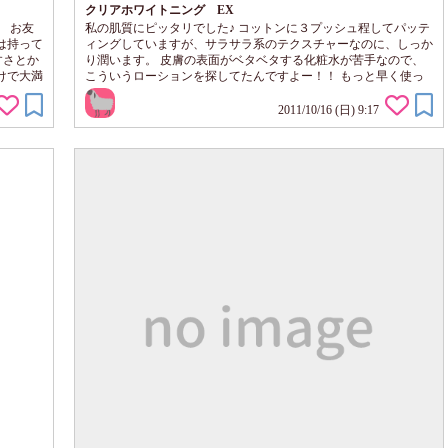
クリアホワイトニング EX
 お友
私の肌質にピッタリでした♪ コットンに３プッシュ程してパッテ
は持って
ィングしていますが、サラサラ系のテクスチャーなのに、しっか
すさとか
り潤います。 皮膚の表面がベタベタする化粧水が苦手なので、
けで大満
こういうローションを探してたんですよー！！ もっと早く使っ
入ってま
ていれば良かったぁぁぁ。 美白効果の程は使い続けてみないと
わかりませんが、翌朝からお化粧ノリも良くなりました♪ 肌色も
2011/10/16 (日) 9:17
明るくなった気がします♪ かなり気に入ってしまい、 これでロー
ションパックもしたいくらいですが 勿体無いのでチビチビ使っ
ています（笑）