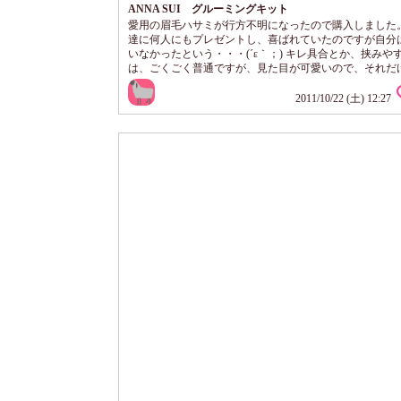
ANNA SUI グルーミングキット
愛用の眉毛ハサミが行方不明になったので購入しました。
達に何人にもプレゼントし、喜ばれていたのですが自分
いなかったという・・・(´ε｀；) キレ具合とか、挟みや
は、ごくごく普通ですが、見た目が可愛いので、それだ
足です♪ ケースも付いていて、もち歩きやすくって気に
す♪
2011/10/22 (土) 12:27