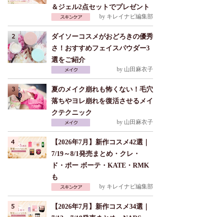
＆ジェル2点セットでプレゼント
by
キレイナビ編集部
ダイソーコスメがおどろきの優秀
さ！おすすめフェイスパウダー3
選をご紹介
by
山田麻衣子
夏のメイク崩れも怖くない！毛穴
落ちやヨレ崩れを復活させるメイ
クテクニック
by
山田麻衣子
【2026年7月】新作コスメ42選｜
7/19～8/1発売まとめ・クレ・
ド・ポー ボーテ・KATE・RMK
も
by
キレイナビ編集部
【2026年7月】新作コスメ34選｜