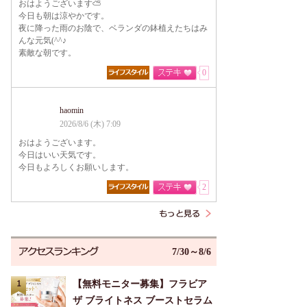
おはようございます⛅
今日も朝は涼やかです。
夜に降った雨のお陰で、ベランダの鉢植えたちはみ
んな元気(^^♪
素敵な朝です。
0
haomin
2026/8/6 (木) 7:09
おはようございます。
今日はいい天気です。
今日もよろしくお願いします。
2
7/30～8/6
【無料モニター募集】フラビア
ザ ブライトネス ブーストセラム