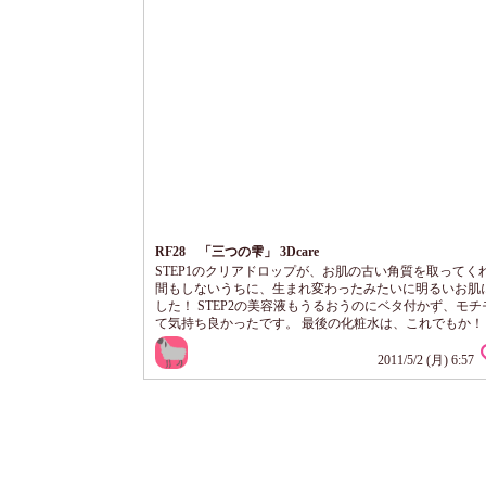
RF28 「三つの雫」 3Dcare
STEP1のクリアドロップが、お肌の古い角質を取ってく
間もしないうちに、生まれ変わったみたいに明るいお肌
した！ STEP2の美容液もうるおうのにベタ付かず、モチ
て気持ち良かったです。 最後の化粧水は、これでもか！
くらい染みこんでくれて潤いが保てました。 商品自体は
なのですが、３つセットでないと買えないというシステ
2011/5/2 (月) 6:57
ても残念です。 RF28が一番自分に合うので基本はこち
ンケアしていますが、たまには他の商品も試したい・・
単品で好きなときに買えるシステムにまた...