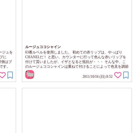
ルージュココシャイン
ージュを
63番ルベルを使用しました。 初めての赤リップは、やっぱり
プに
CHANELだ！ と思い、カウンターに行って色んな赤いリップを
対側はブ
付けて貰いましたが、イザとなると抵抗が・・・ そんな中、こ
です。
のルージュココシャインは重ねて付けることによって色見を調節
でき、初心者には抵抗なく付けられる商品でした♪ これだけでも
ツヤツヤになりますが、グロスを重ねても可愛いです♪
2011/10/16 (日) 8:52