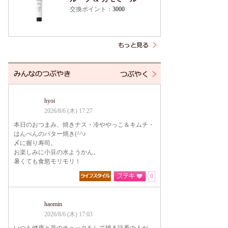
交換ポイント：
3000
hyoi
2026/8/6 (木) 17:27
本日のおつまみ、焼きナス・冷ややっこ＆キムチ・
はんぺんのバター焼き(^^♪
〆に握り寿司。
お楽しみに小豆の水ようかん。
暑くても食慾モリモリ！
0
haomin
2026/8/6 (木) 17:03