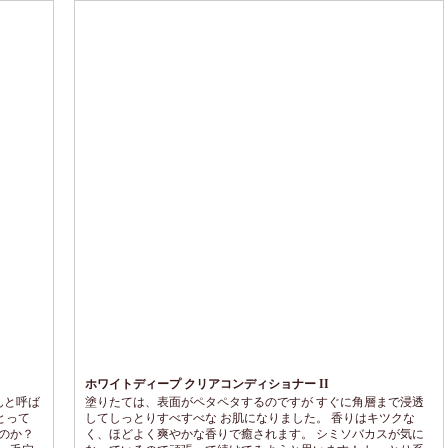
ホワイトディープ クリアコンディショナー II
んと呼ば
塗りたては、表面がペタペタするのですが すぐに角層まで浸透
とって
してしっとりすべすべな お肌になりました。 香りはキツクな
のか？
く、ほどよく爽やかな香りで癒されます。 シミソバカスが気に