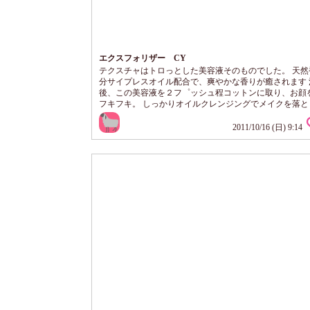
エクスフォリザー CY
テクスチャはトロっとした美容液そのものでした。 天然
分サイプレスオイル配合で、爽やかな香りが癒されます 
後、この美容液を２フ゜ッシュ程コットンに取り、お顔
フキフキ。 しっかりオイルクレンジングでメイクを落と
顔もして、入浴した後なのにコットンに汚れが・・・ ブ
ー効果で、この後のスキンケアの浸透も良くなったと感
2011/10/16 (日) 9:14
た。 拭き取り美容液というだけあって、拭きとった後も
リしてつっぱりません。 使い始めて、一ヶ月程経過しま
オイリーでくすみがちだったお肌が...