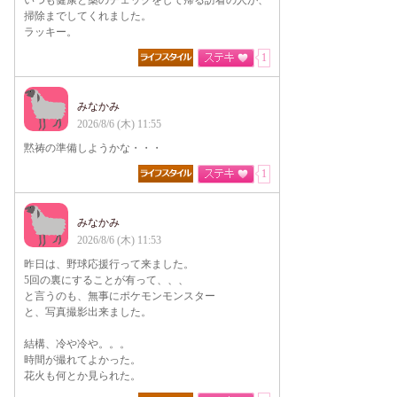
いつも健康と薬のチェックをして帰る訪看の人が、
掃除までしてくれました。
ラッキー。
1
みなかみ
2026/8/6 (木) 11:55
黙祷の準備しようかな・・・
1
みなかみ
2026/8/6 (木) 11:53
昨日は、野球応援行って来ました。
5回の裏にすることが有って、、、
と言うのも、無事にポケモンモンスター
と、写真撮影出来ました。
結構、冷や冷や。。。
時間が撮れてよかった。
花火も何とか見られた。