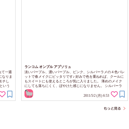
ランコム オンブル アプソリュ
れて一週
淡いパープル、濃いパープル、ピンク、シルバーラメの４色パレ
になりま
ットで春メイクにピッタリです♪ 好みで色を重ねれば、クールに
モチし
もスイートにも使えるところが気に入りました。 薄めのメイク
という
にしても落ちにくく、ぼやけた感じになりません。 シルバーラ
７つ星
メの粒子が適度な粗さで、可愛いです。ラメが飛びにくくて持ち
ムが、と
も良いです♪
2011/5/2 (月) 6:53
らでスキ
・ので、