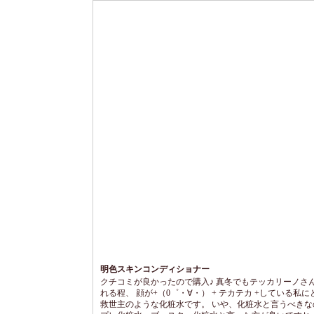
明色スキンコンディショナー
クチコミが良かったので購入♪ 真冬でもテッカリーノさ
れる程、 顔が+（0゜・∀・） + テカテカ +している私に
救世主のような化粧水です。 いや、化粧水と言うべきな