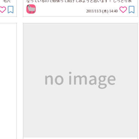
 毛穴
なっているので頑張って続けてみようと思います！ しっとり系
のお化
化粧水ですが、インナードライ気味の脂性肌、混合肌の人に オ
イエーイ
ヌヌメです！！
2011/11/3 (木) 14:40
の商品
洗...