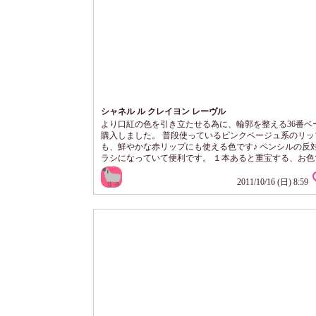
シャネル ル クレイヨン レーヴル
より口紅の色を引き立たせる為に、輪郭を整える36番ベ
購入しました。 普段使っているピンクベージュ系のリッ
も、鮮やかな赤リップにも使える色です♪ ペンシルの反
ラシになっていて便利です。 １本あると重宝する、お色
2011/10/16 (日) 8:59