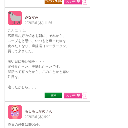
2
みなかみ
2026/8/6 (木) 11:36
こんにちは。
広島風お好み焼きを朝に、それから、
スープをと思い、いつもと違った物を
食べたくなり、麻辣湯（マーラータン）
買って来ました。
暑い日に熱い物を・・・
案外良かった、美味しかったです。
温活って有ったから、このことかと思い
注目を。
違ったかしら。。。
1
もしもしかめよん
2026/8/6 (木) 9:20
昨日の歩数は8900歩。