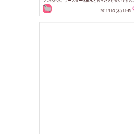
プレ化粧水、ブースター化粧水と言った方が良いですね。
がキュッと引き締まるのがハッキリとわかります。 日中
粧崩れもしにくくなりました ☆-(ノ゜Д゜)八(゜Д゜ )ノ
2011/11/3 (木) 14:45
それだけだと、普通の収れん化粧水と同じなのですが こ
にはバッファ効果という お肌のph値を整える効果があり、 