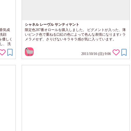
シャネル レーヴル サンティヤント
香気成
限定色287番オロールを購入しました。 ピグメントが入った、薄
洗顔
いピンク色で重ねる口紅の色によって色んな表情になります♪ ラ
を優しく
メラメせず、さりげないキラキラ感が気に入っています。
し、 洗
ースタ
じまし
2011/10/16 (日) 9:06
シット
したが