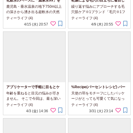
化粧水のベースに「温泉水99」を
乾燥による毛穴の目立ちに着目し
使用♪NUCCA+ローション
た乾燥肌向け美容液♪毛穴フォーカ
鹿児島・垂水温泉の地下750m以上
繰り返す悩みにアプローチする毛
ス ダブルケアセラムRT
の深さから湧き出る超軟水の天然
穴肌ケア※1ブランド「毛穴※1フ
温泉水「温泉水99」をベースに日
ォーカス」から、乾燥肌用美容液
ティーライフ (4)
ティーライフ (4)
本の自然の力を活かした無添加ス
が新登場したというので今回使っ
4/15 (水) 20:57
4/9 (木) 20:55
キンケアシリーズ＜NUCCA＋（ヌ
てみました ✼••┈┈┈┈••&#...
ッカプラス）＞ 今回はそんな＜
NUCCA＋（ヌッカプラ...
アプリケーターで手軽に目もとケ
%Recipe(パーセントレシピ) バー
ア♪D’AMU ビタ5X アスタチノー
ミーパフポット リップ＆チーク
年齢を重ねると目元の悩みが尽き
天使の羽をモチーフにしたパッケ
ル アイクリーム
ません。 そこで今回は、最も深い
ージがとっても可愛くて気になっ
シワを改善するシミ・くすみケア
ていた＜ ％Recipe（パーセントレ
ティーライフ (4)
ティーライフ (4)
のアイクリームを使ってみました
シピ）＞ブランドから、今回はチ
4/3 (金) 14:36
3/31 (火) 23:14
✼••┈┈┈┈•• ...
ークにもリップにも使えるゼリー
バームを使ってみました ✼••...