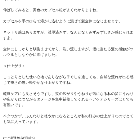
伸ばしてみると、黄色のカプセル粒がよくわかりますね。
カプセルを手のひらで溶かし込むように混ぜて髪全体になじませます。
ネットリ感はありますが、濃厚過ぎず、なんとなくみずみずしさが感じられま
すよ。
全体にしっかりと馴染ませてから、洗い流しますが、指に当たる髪の感触がツ
ルツルとしなやかに濯げました。
＜仕上がり＞
しっとりとした使い心地でありながら手ぐしを通しても、自然な流れが出る感
じで重さの無い軽やかな仕上がりですね。
乾燥ケアにも良さそうですし、髪の広がりやうねりが気になる私の髪にうねり
や広がりにつながるダメージを集中補修してくれるヘアケアシリーズはとても
有難いです。
ベタつかず、ふんわりと軽やかになるところが私の好みの仕上がりなのでとて
も気に入っています。
(*1)浸透性保湿成分