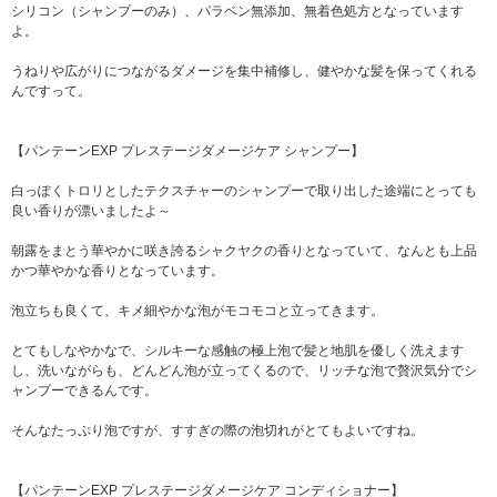
シリコン（シャンプーのみ）、パラベン無添加、無着色処方となっています
よ。
うねりや広がりにつながるダメージを集中補修し、健やかな髪を保ってくれる
んですって。
【パンテーンEXP プレステージダメージケア シャンプー】
白っぽくトロリとしたテクスチャーのシャンプーで取り出した途端にとっても
良い香りが漂いましたよ～
朝露をまとう華やかに咲き誇るシャクヤクの香りとなっていて、なんとも上品
かつ華やかな香りとなっています。
泡立ちも良くて、キメ細やかな泡がモコモコと立ってきます。
とてもしなやかなで、シルキーな感触の極上泡で髪と地肌を優しく洗えます
し、洗いながらも、どんどん泡が立ってくるので、リッチな泡で贅沢気分でシ
ャンプーできるんです。
そんなたっぷり泡ですが、すすぎの際の泡切れがとてもよいですね。
【パンテーンEXP プレステージダメージケア コンディショナー】