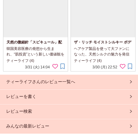
天然の微細針「スピキュール」配
ザ・リッチ モイストシルキー ボデ
合の薄膜肌ファンデ♪skim ルポ ク
ィウォッシュ（白）
韓国美容医療の発想から生ま
ヘアケア製品を使って大ファンに
ッションファンデーション
れ、“肌投資”という新しい価値観を
なった、天然シルクの魅力を発信
提案するベースメイクブランド
する「SILK THE RICH」ブランド
ティーライフ (4)
ティーライフ (4)
「skim（スキム）」に天然の微細
から世界初※1の高浸透※2ナノ化
3/31 (火) 14:04
3/30 (月) 22:52
針「スピキュール」を配合したク
シルク※3配合のボディウォッシュ
ッションファンデがあるというの
が新登場したというので今回使っ
ティーライフさんのレビュー一覧へ
で今回使ってみました ...
てみました 肌の悩...
レビューを書く
レビュー検索
みんなの最新レビュー