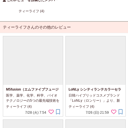
このレビューを投稿したメンバー
ティーライフ (4)
ティーライフさんのその他のレビュー
M5fusion（エムファイブフュージ
LoNLy シンティランテカラーセラ
ョン）フェイスフィット クッショ
ム オヴンケ＆シンティランテハイ
医学、薬学、化学、科学、バイオ
日韓ハイブリッドコスメブランド
ンファンデ
ライトセラム オヴンケ
テクノロジーの5つの最先端技術を
「LoNLy（ロンリー）」より、新
融合させた、革新的なメイクアッ
感覚のチークセラムとハイライト
ティーライフ (4)
ティーライフ (4)
プ製品で肌の生理学と科学に基づ
が新登場したという事で興味津々
7/28 (火) 7:54
7/26 (日) 21:59
き開発され、さまざまなメイク悩
で使ってみました 【シンティラン
みに対応するクッションファンデ
テカラーセラム オヴンケ】 内容
があるというので使っ...
量：5.5g 価格：...