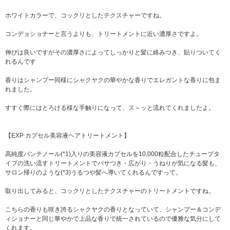
ホワイトカラーで、コックリとしたテクスチャーですね。
コンデョショナーと言うよりも、トリートメントに近い濃厚さですよ。
伸びは良いですがその濃厚さによってしっかりと髪に絡みつき、貼りついてく
れるんです
香りはシャンプー同様にシャクヤクの華やかな香りでエレガントな香りに包ま
れました。
すすぐ際にはとろける様な手触りになって、ス～ッと流れてくれましたよ。
【EXP カプセル美容液ヘアトリートメント】
高純度パンテノール(*1)入りの美容液カプセルを10,000粒配合したチューブタ
イプの洗い流すトリートメントでパサつき・広がり・うねりが気になる髪も、
サロン帰りのような(*3)うるつや髪へ導いてくれるんですって。
取り出してみると、コックリとしたテクスチャーのトリートメントですね。
こちらの香りも咲き誇るシャクヤクの香りとなっていて、シャンプー＆コンデ
ィショナーと同じ華やかで上品な香りで統一されているので優雅な気分にして
くれます。