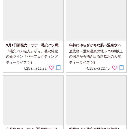
9月1日新発売！サナ 毛穴パテ職
年齢にゆらぎがちな肌へ温泉水99
人 パーフェクティングベース＆
と 自然由来成分がアプローチ
『毛穴パテ職人』から、毛穴特化
鹿児島・垂水温泉の地下750m以上
パーフェクティングパウダー
♪NUCCA+セラム
の新ライン「パーフェクティング
の深さから湧き出る超軟水の天然
シリーズ」が誕生 そこで今回は
温泉水「温泉水99」をベースに日
ティーライフ (4)
ティーライフ (4)
「パーフェクティング」シリーズ
本の自然の力を活かした無添加ス
7/25 (土) 11:32
4/15 (水) 22:45
より2026年9月1日に発売となる
キンケアシリーズ＜NUCCA＋（ヌ
「化粧下地」と「フェイスパウダ
ッカプラス）＞ 今回はそんな＜
ー」を使ってみました...
NUCCA＋（ヌッカプラ...