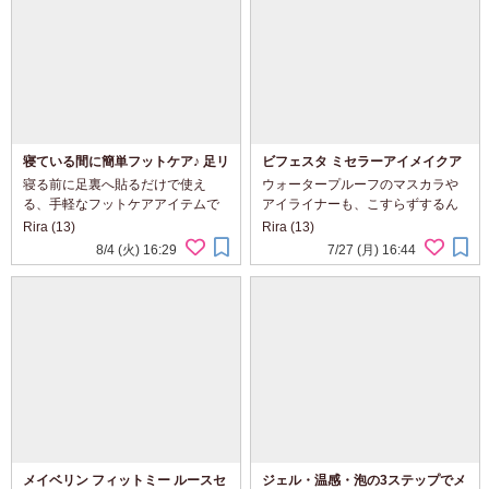
寝ている間に簡単フットケア♪ 足リ
ビフェスタ ミセラーアイメイクア
ラックス樹液溶岩シート ラベンダ
ップリムーバー
寝る前に足裏へ貼るだけで使え
ウォータープルーフのマスカラや
ーを使ってみました
る、手軽なフットケアアイテムで
アイライナーも、こすらずするん
す。 パッケージにはラベンダーの
と落としやすいポイントメイクリ
Rira (13)
Rira (13)
イラストが描かれていて、見た目
ムーバーです。 2層タイプなの
8/4 (火) 16:29
7/27 (月) 16:44
からも癒やされるデザイン♪ 開封す
で、使用前によく振ってからコッ
ると、樹液シートと固定用シート
トンにたっぷり含ませ、10秒ほど
が個包装にな...
目元になじませるだけ...
メイベリン フィットミー ルースセ
ジェル・温感・泡の3ステップでメ