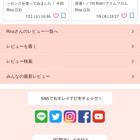
ッセンスを使ってみました！ 今回
容液✨／ I'm from /アイムフロム
は、ANETOS クラリファイング エ
「アプリコットビタエクソソーム
Rira (13)
Rira (13)
ッセンスをお試ししました。 こち
ワンデーセラム」を使ってみまし
7/11 (土) 16:46
7/9 (木) 19:27
らは、小鼻などの気になる部分を
た🍑 1回使い切りタイプなので衛
ケアできる角質ケア洗浄料で、角
生的で、旅行やお泊まりにも...
Riraさんのレビュー一覧へ
栓専用クリーナ...
レビューを書く
レビュー検索
みんなの最新レビュー