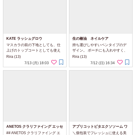
KATE ラッシュグロウ
生の椿油 ネイルケア
マスカラの前の下地としても、仕
持ち運びしやすいペンタイプのデ
上げのトップコートとしても使え
ザイン。 ポーチにも入れやすく、
る2WAYタイプです。 コームタイ
乾燥が気になったタイミングで手
Rira (13)
Rira (13)
プなので、まつ毛をとかしながら1
軽に使えます。 ノック式なので必
7/13 (月) 18:03
7/12 (日) 16:34
本1本整えやすく、自然な束感を演
要な量だけ出しやすく、 筆先も細
出しやすいと感じました。重ねて
めで甘皮まわりや爪のキワまで塗
も重たく見えにく...
りや...
ANETOS クラリファイング エッセ
アプリコットビタエクソソーム ワ
ンスを使ってみました！
ンデーセラム
## ANETOS クラリファイング エ
＼個包装でフレッシュに使える美