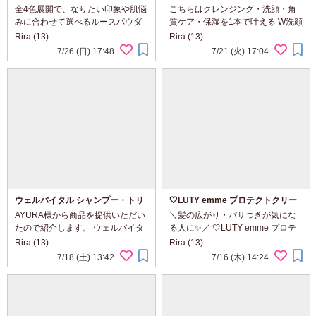
ッティング パウダー 全4色をレビ
イクオフ♪「モイストクリアジェル
全4色展開で、なりたい印象や肌悩
こちらはクレンジング・洗顔・角
ュー！
フォームWクレンズ」を使ってみ
みに合わせて選べるルースパウダ
質ケア・保湿を1本で叶える W洗顔
ました！
ーです。 カラーは 🤍01 トランス
不要のクレンジング洗顔料です。
Rira (13)
Rira (13)
ルーセント 🩵04 アイシーブルー
最初はとろみのあるジェル状で、
7/26 (日) 17:48
7/21 (火) 17:04
💛ベージュ 🩷ベビーピンク パウ
肌になじませるとほんのり温かく
ダ...
感じられます。 この温感ジェルが
メイ...
ウェルバイタル シャンプー・トリ
🤍LUTY emme プロテクトクリー
ートメント
ム🤍
AYURA様から商品を提供いただい
＼髪の広がり・パサつきが気にな
たので紹介します。 ウェルバイタ
る人に✨／ 🤍LUTY emme プロテ
ル シャンプー・トリートメント 使
クトクリーム🤍 ドライヤー前のヘ
Rira (13)
Rira (13)
い始めてまず感じたのは、シャン
アケアに取り入れてみました♪ ✔
7/18 (土) 13:42
7/16 (木) 14:24
プーの泡立ちの良さ。 きめ細かく
乾燥によるパサつきが気になる…
てやさしい泡が髪全体を包み込
✔ 朝...
み、摩擦を感...