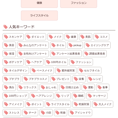
スキンケア
ダイエット
メイク
健康
美肌
コスメ
美容
みんなのアンケート
ネイル
pickup
エイジングケア
保湿
女性向けアンケート
アンケート結果発表
調査結果発表
ボディケア
ヘアケア
100均ネイル
ファッション
ネイルデザイン
ベースメイク
紫外線対策
セルフネイル
プチプラ
プチプラコスメ
プレゼント
栄養
レシピ
美白
リラックス
おしゃれ
日焼け止め
運動
食事
100円ショップ
ヘアアレンジ
リップ
睡眠
マッサージ
アイメイク
ポイント
ライフスタイル
乾燥対策
大人メイク
ストレス
チーク
小顔
乾燥
アイシャドウ