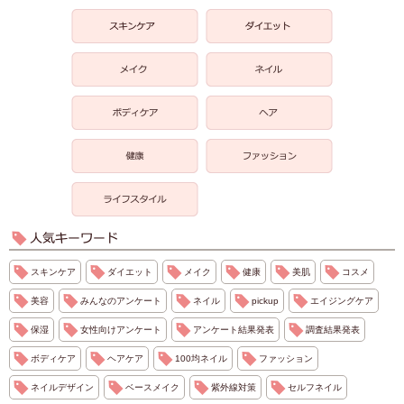
スキンケア
ダイエット
メイク
健康
美肌
コスメ
美容
みんなのアンケート
ネイル
pickup
エイジングケア
保湿
女性向けアンケート
アンケート結果発表
調査結果発表
ボディケア
ヘアケア
100均ネイル
ファッション
ネイルデザイン
ベースメイク
紫外線対策
セルフネイル