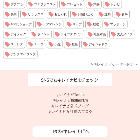
プチプラ
プチプラコスメ
プレゼント
栄養
レシピ
美白
リラックス
おしゃれ
日焼け止め
運動
食事
100円ショップ
ヘアアレンジ
リップ
睡眠
マッサージ
アイメイク
ポイント
ライフスタイル
乾燥対策
大人メイク
ストレス
チーク
小顔
乾燥
アイシャドウ
アンチエイジング
>キレイナビゲーター紹介へ
キレイナビTwitter
キレイナビInstagram
キレイナビ公式ブログ
キレイナビ女社長のブログ