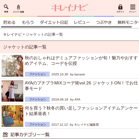
キレイナビ
> ジャケットの記事一覧
ジャケットの記事一覧
秋のおしゃれはデミュアファッションが旬！魅力やおすす
めアイテム、コーデを伝授
2025.10.30 by
kanami
AYAのプチプラMIXコーデ術vol.26 ジャケットON！でお仕
事モード
2019.06.16 by
AYA
何を買う？秋冬の買い足しファッションアイテムアンケー
ト結果発表！
2017.11.12 by
キレイナビ編集部