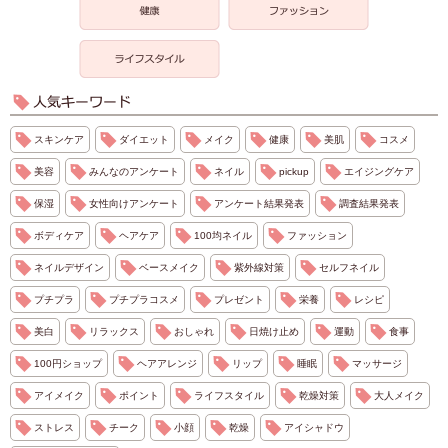
スキンケア
ダイエット
メイク
健康
美肌
コスメ
美容
みんなのアンケート
ネイル
pickup
エイジングケア
保湿
女性向けアンケート
アンケート結果発表
調査結果発表
ボディケア
ヘアケア
100均ネイル
ファッション
ネイルデザイン
ベースメイク
紫外線対策
セルフネイル
プチプラ
プチプラコスメ
プレゼント
栄養
レシピ
美白
リラックス
おしゃれ
日焼け止め
運動
食事
100円ショップ
ヘアアレンジ
リップ
睡眠
マッサージ
アイメイク
ポイント
ライフスタイル
乾燥対策
大人メイク
ストレス
チーク
小顔
乾燥
アイシャドウ