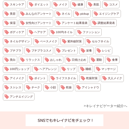
スキンケア
ダイエット
メイク
健康
美肌
コスメ
美容
みんなのアンケート
ネイル
pickup
エイジングケア
保湿
女性向けアンケート
アンケート結果発表
調査結果発表
ボディケア
ヘアケア
100均ネイル
ファッション
ネイルデザイン
ベースメイク
紫外線対策
セルフネイル
プチプラ
プチプラコスメ
プレゼント
栄養
レシピ
美白
リラックス
おしゃれ
日焼け止め
運動
食事
100円ショップ
ヘアアレンジ
リップ
睡眠
マッサージ
アイメイク
ポイント
ライフスタイル
乾燥対策
大人メイク
ストレス
チーク
小顔
乾燥
アイシャドウ
アンチエイジング
>キレイナビゲーター紹介へ