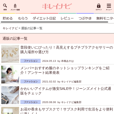
キレイナビ
> 通販の記事一覧
通販の記事一覧
普段使いにぴったり！高見えするプチプラアクセサリーの
購入場所や選び方
2024.05.13 by
本橋あやは
メンバーおすすめ服のネットショップランキングをご紹
介！アンケート結果発表
2021.02.02 by
キレイナビ編集部
かわいいアイテムが激安SALE中！ジーンズメイト公式通
販をチェック
2020.08.06 by
キレイナビ編集部
お花や香水もサブスクで！サブスク利用で生活をより便利
に楽しく！