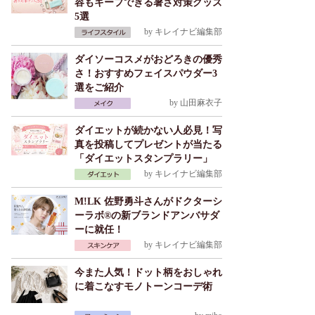
容もキープできる暑さ対策グッズ
5選
by
キレイナビ編集部
ダイソーコスメがおどろきの優秀
さ！おすすめフェイスパウダー3
選をご紹介
by
山田麻衣子
ダイエットが続かない人必見！写
真を投稿してプレゼントが当たる
「ダイエットスタンプラリー」
by
キレイナビ編集部
M!LK 佐野勇斗さんがドクターシ
ーラボ®の新ブランドアンバサダ
ーに就任！
by
キレイナビ編集部
今また人気！ドット柄をおしゃれ
に着こなすモノトーンコーデ術