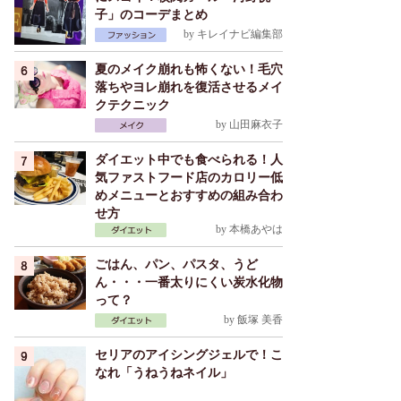
子」のコーデまとめ
by
キレイナビ編集部
夏のメイク崩れも怖くない！毛穴
落ちやヨレ崩れを復活させるメイ
クテクニック
by
山田麻衣子
ダイエット中でも食べられる！人
気ファストフード店のカロリー低
めメニューとおすすめの組み合わ
せ方
by
本橋あやは
ごはん、パン、パスタ、うど
ん・・・一番太りにくい炭水化物
って？
by
飯塚 美香
セリアのアイシングジェルで！こ
なれ「うねうねネイル」