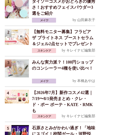
ダイソーコスメがおどろきの優秀
さ！おすすめフェイスパウダー3
選をご紹介
by
山田麻衣子
【無料モニター募集】フラビア
ザ ブライトネス ブーストセラム
＆ジェル2点セットでプレゼント
by
キレイナビ編集部
みんな実力派？！100円ショップ
のコンシーラー4種を使い比べ！
by
本橋あやは
【2026年7月】新作コスメ42選｜
7/19〜8/1発売まとめ・クレ・
ド・ポー ボーテ・KATE・RMK
も
by
キレイナビ編集部
石原さとみがかわい過ぎ！「地味
にスゴイ！校閲ガール・河野悦