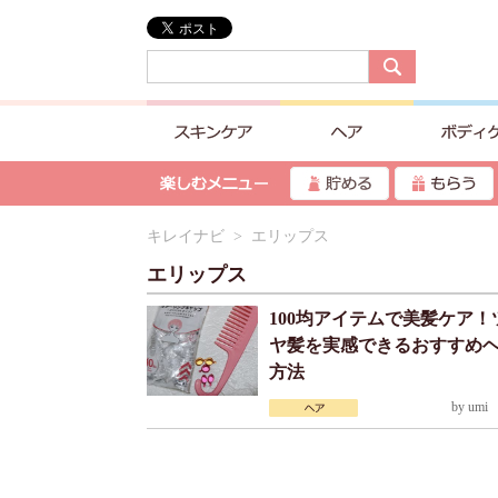
キレイナビ
> エリップス
エリップス
100均アイテムで美髪ケア！
ヤ髪を実感できるおすすめ
方法
by
umi
2