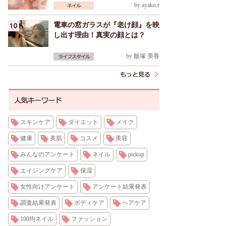
by
ayako.r
電車の窓ガラスが『老け顔』を映
し出す理由！真実の顔とは？
by
飯塚 美香
スキンケア
ダイエット
メイク
健康
美肌
コスメ
美容
みんなのアンケート
ネイル
pickup
エイジングケア
保湿
女性向けアンケート
アンケート結果発表
調査結果発表
ボディケア
ヘアケア
100均ネイル
ファッション