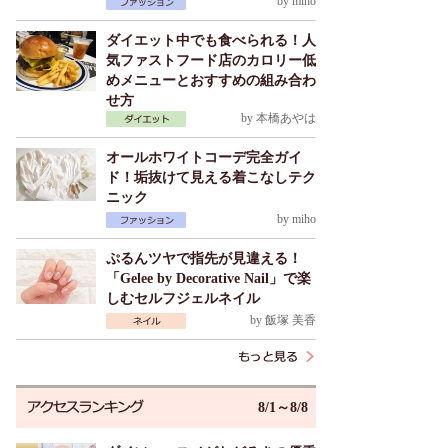
by
miho
ダイエット中でも食べられる！人
気ファストフード店のカロリー低
めメニューとおすすめの組み合わ
せ方
by
本橋あやは
オールホワイトコーデ完全ガイ
ド！垢抜けて見える着こなしテク
ニック
by
miho
ぷるんツヤで指先が見違える！
「Gelee by Decorative Nail」で楽
しむセルフジェルネイル
by
飯塚 美香
8/1～8/8