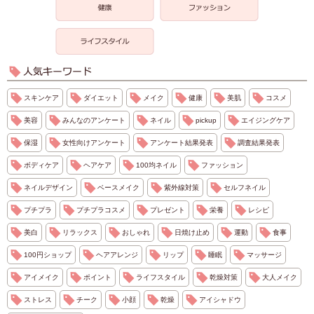
スキンケア
ダイエット
メイク
健康
美肌
コスメ
美容
みんなのアンケート
ネイル
pickup
エイジングケア
保湿
女性向けアンケート
アンケート結果発表
調査結果発表
ボディケア
ヘアケア
100均ネイル
ファッション
ネイルデザイン
ベースメイク
紫外線対策
セルフネイル
プチプラ
プチプラコスメ
プレゼント
栄養
レシピ
美白
リラックス
おしゃれ
日焼け止め
運動
食事
100円ショップ
ヘアアレンジ
リップ
睡眠
マッサージ
アイメイク
ポイント
ライフスタイル
乾燥対策
大人メイク
ストレス
チーク
小顔
乾燥
アイシャドウ