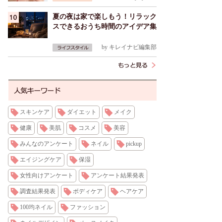
夏の夜は家で楽しもう！リラック
スできるおうち時間のアイデア集
by
キレイナビ編集部
スキンケア
ダイエット
メイク
健康
美肌
コスメ
美容
みんなのアンケート
ネイル
pickup
エイジングケア
保湿
女性向けアンケート
アンケート結果発表
調査結果発表
ボディケア
ヘアケア
100均ネイル
ファッション