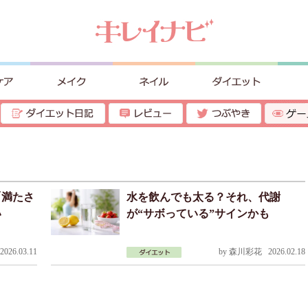
「満たさ
水を飲んでも太る？それ、代謝
い
が“サボっている”サインかも
026.03.11
by
森川彩花
2026.02.18