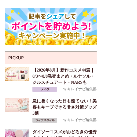
【2026年8月】新作コスメ44選｜
8/3〜8/8発売まとめ・ルナソル・
ジルスチュアート・NARSも
by
キレイナビ編集部
急に暑くなった日も慌てない！美
容もキープできる暑さ対策グッズ
5選
by
キレイナビ編集部
ダイソーコスメがおどろきの優秀