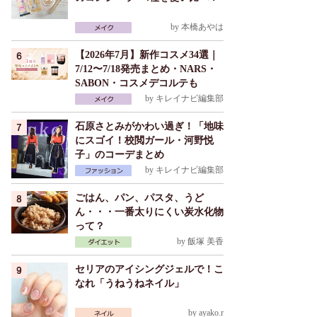
by
本橋あやは
【2026年7月】新作コスメ34選｜
7/12〜7/18発売まとめ・NARS・
SABON・コスメデコルテも
by
キレイナビ編集部
石原さとみがかわい過ぎ！「地味
にスゴイ！校閲ガール・河野悦
子」のコーデまとめ
by
キレイナビ編集部
ごはん、パン、パスタ、うど
ん・・・一番太りにくい炭水化物
って？
by
飯塚 美香
セリアのアイシングジェルで！こ
なれ「うねうねネイル」
by
ayako.r