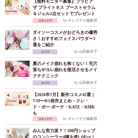
【無料モニター募集】フラビア
ザ ブライトネス ブーストセラム
＆ジェル2点セットでプレゼント
by
キレイナビ編集部
ダイソーコスメがおどろきの優秀
さ！おすすめフェイスパウダー3
選をご紹介
by
山田麻衣子
夏のメイク崩れも怖くない！毛穴
落ちやヨレ崩れを復活させるメイ
クテクニック
by
山田麻衣子
【2026年7月】新作コスメ42選｜
7/19〜8/1発売まとめ・クレ・
ド・ポー ボーテ・KATE・RMK
も
by
キレイナビ編集部
みんな実力派？！100円ショップ
のコンシーラー4種を使い比べ！