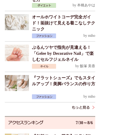
by
本橋あやは
オールホワイトコーデ完全ガイ
ド！垢抜けて見える着こなしテク
ニック
by
miho
ぷるんツヤで指先が見違える！
「Gelee by Decorative Nail」で楽
しむセルフジェルネイル
by
飯塚 美香
『フラットシューズ』でもスタイ
ルアップ！美脚バランスの作り方
by
miho
7/30～8/6