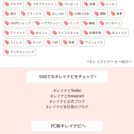
プチプラ
プチプラコスメ
プレゼント
栄養
レシピ
美白
リラックス
おしゃれ
日焼け止め
運動
食事
100円ショップ
ヘアアレンジ
リップ
睡眠
マッサージ
アイメイク
ポイント
ライフスタイル
乾燥対策
大人メイク
ストレス
チーク
小顔
乾燥
アイシャドウ
アンチエイジング
>キレイナビゲーター紹介へ
キレイナビTwitter
キレイナビInstagram
キレイナビ公式ブログ
キレイナビ女社長のブログ