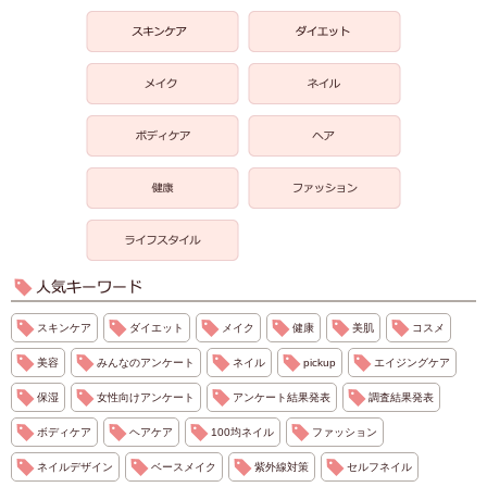
スキンケア
ダイエット
メイク
健康
美肌
コスメ
美容
みんなのアンケート
ネイル
pickup
エイジングケア
保湿
女性向けアンケート
アンケート結果発表
調査結果発表
ボディケア
ヘアケア
100均ネイル
ファッション
ネイルデザイン
ベースメイク
紫外線対策
セルフネイル