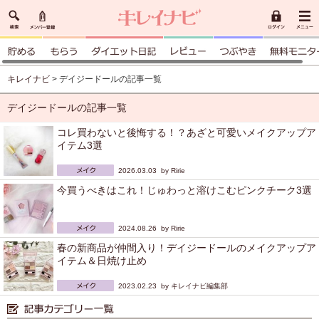
キレイナビ
> デイジードールの記事一覧
デイジードールの記事一覧
コレ買わないと後悔する！？あざと可愛いメイクアップア
イテム3選
2026.03.03 by
Ririe
今買うべきはこれ！じゅわっと溶けこむピンクチーク3選
2024.08.26 by
Ririe
春の新商品が仲間入り！デイジードールのメイクアップア
イテム＆日焼け止め
2023.02.23 by
キレイナビ編集部