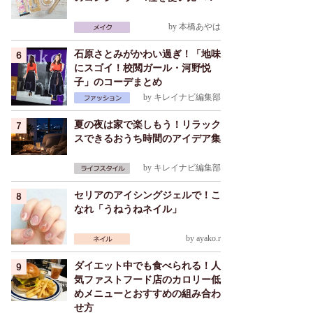
by
本橋あやは
石原さとみがかわい過ぎ！「地味
にスゴイ！校閲ガール・河野悦
子」のコーデまとめ
by
キレイナビ編集部
夏の夜は家で楽しもう！リラック
スできるおうち時間のアイデア集
by
キレイナビ編集部
セリアのアイシングジェルで！こ
なれ「うねうねネイル」
by
ayako.r
ダイエット中でも食べられる！人
気ファストフード店のカロリー低
めメニューとおすすめの組み合わ
せ方