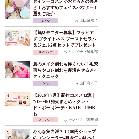
ダイソーコスメがおどろきの優秀
さ！おすすめフェイスパウダー3
選をご紹介
by
山田麻衣子
【無料モニター募集】フラビア
ザ ブライトネス ブーストセラム
＆ジェル2点セットでプレゼント
by
キレイナビ編集部
夏のメイク崩れも怖くない！毛穴
落ちやヨレ崩れを復活させるメイ
クテクニック
by
山田麻衣子
【2026年7月】新作コスメ42選｜
7/19〜8/1発売まとめ・クレ・
ド・ポー ボーテ・KATE・RMK
も
by
キレイナビ編集部
みんな実力派？！100円ショップ
のコンシーラー4種を使い比べ！