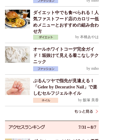
by
miho
ダイエット中でも食べられる！人
気ファストフード店のカロリー低
めメニューとおすすめの組み合わ
せ方
by
本橋あやは
オールホワイトコーデ完全ガイ
ド！垢抜けて見える着こなしテク
ニック
by
miho
ぷるんツヤで指先が見違える！
「Gelee by Decorative Nail」で楽
しむセルフジェルネイル
by
飯塚 美香
7/31～8/7