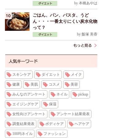
by
本橋あやは
ごはん、パン、パスタ、うど
ん・・・一番太りにくい炭水化物
って？
by
飯塚 美香
スキンケア
ダイエット
メイク
健康
美肌
コスメ
美容
みんなのアンケート
ネイル
pickup
エイジングケア
保湿
女性向けアンケート
アンケート結果発表
調査結果発表
ボディケア
ヘアケア
100均ネイル
ファッション