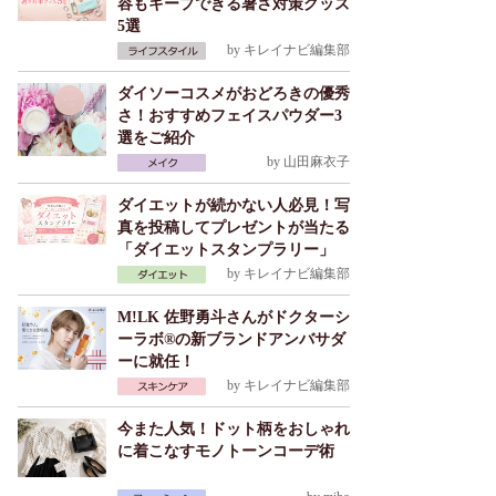
容もキープできる暑さ対策グッズ
5選
by
キレイナビ編集部
ダイソーコスメがおどろきの優秀
さ！おすすめフェイスパウダー3
選をご紹介
by
山田麻衣子
ダイエットが続かない人必見！写
真を投稿してプレゼントが当たる
「ダイエットスタンプラリー」
by
キレイナビ編集部
M!LK 佐野勇斗さんがドクターシ
ーラボ®の新ブランドアンバサダ
ーに就任！
by
キレイナビ編集部
今また人気！ドット柄をおしゃれ
に着こなすモノトーンコーデ術