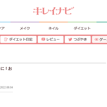
イに！お
022.08.04