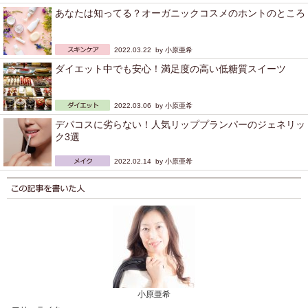
あなたは知ってる？オーガニックコスメのホントのところ
2022.03.22 by
小原亜希
ダイエット中でも安心！満足度の高い低糖質スイーツ
2022.03.06 by
小原亜希
デパコスに劣らない！人気リッププランパーのジェネリッ
ク3選
2022.02.14 by
小原亜希
小原亜希