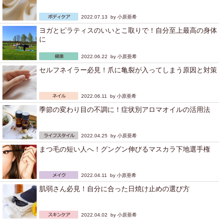
2022.07.13 by
小原亜希
ヨガとピラティスのいいとこ取りで！自分至上最高の身体
に
2022.06.22 by
小原亜希
セルフネイラー必見！爪に亀裂が入ってしまう原因と対策
2022.06.11 by
小原亜希
季節の変わり目の不調に！症状別アロマオイルの活用法
2022.04.25 by
小原亜希
まつ毛の短い人へ！グングン伸びるマスカラ下地選手権
2022.04.11 by
小原亜希
肌弱さん必見！自分に合った日焼け止めの選び方
2022.04.02 by
小原亜希