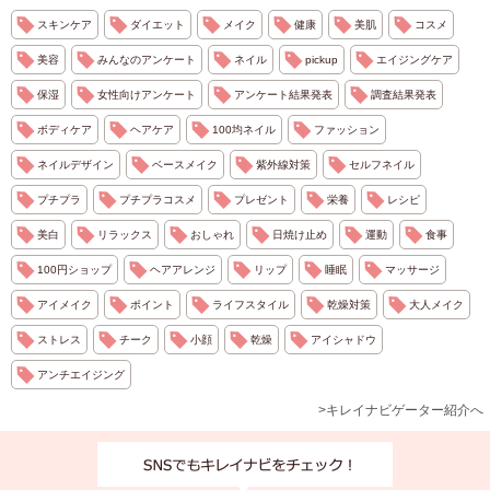
スキンケア
ダイエット
メイク
健康
美肌
コスメ
美容
みんなのアンケート
ネイル
pickup
エイジングケア
保湿
女性向けアンケート
アンケート結果発表
調査結果発表
ボディケア
ヘアケア
100均ネイル
ファッション
ネイルデザイン
ベースメイク
紫外線対策
セルフネイル
プチプラ
プチプラコスメ
プレゼント
栄養
レシピ
美白
リラックス
おしゃれ
日焼け止め
運動
食事
100円ショップ
ヘアアレンジ
リップ
睡眠
マッサージ
アイメイク
ポイント
ライフスタイル
乾燥対策
大人メイク
ストレス
チーク
小顔
乾燥
アイシャドウ
アンチエイジング
>キレイナビゲーター紹介へ