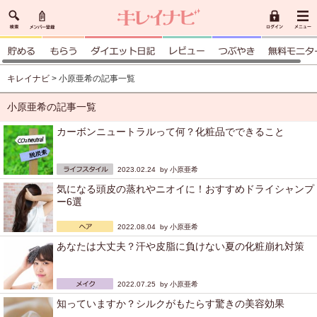
キレイナビ
> 小原亜希の記事一覧
小原亜希の記事一覧
カーボンニュートラルって何？化粧品でできること
2023.02.24 by
小原亜希
気になる頭皮の蒸れやニオイに！おすすめドライシャンプ
ー6選
2022.08.04 by
小原亜希
あなたは大丈夫？汗や皮脂に負けない夏の化粧崩れ対策
2022.07.25 by
小原亜希
知っていますか？シルクがもたらす驚きの美容効果