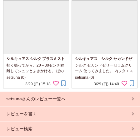
ろっとゆるめなテクスチャー。 色
れにそうようにマッサージしてな
もレモ...
じませる。 ...
シルキュアス シルク プラスミスト
シルキュアス シルク セカンドゼ
セラム
リーセラムクリーム
軽く振ってから、20～30センチ程
シルク セカンドゼリーセラムクリ
離してシュッとふきかける。 ほの
ーム 使ってみました。 内フタ＋ス
かにさわやかな香りがただよう。
パチュラ付き。 青の保湿ジェルセ
setsuna (0)
setsuna (0)
きめ細かなミストがふわっとつ
ラム、白の濃厚クリーム2種類入っ
3/29 (日) 15:18
3/29 (日) 14:40
く。 肌あたりやわらかく、すっと
てます。 勾玉のような形で区切
なじませやすい。 べたつかず、し
られててキレイ。 ほんのり、すっ
setsunaさんのレビュー一覧へ
っとり...
きり...
レビューを書く
レビュー検索