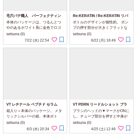
毛穴パテ職人 パーフェクティン
Re:KERATIN / Re:KERATIN リバ
グパウダー
ーシ リペア シャンプー/ヘアトリー
本体のパッケージは、つるんとつ
ボトルのデザインが個性的。 ポン
トメント
やのあるホワイト系に金色でロゴ
プの押す部分が大きくフラットな
デザインがあしらわれたシンプル
面になってます。 シックな金色、
setsuna (0)
setsuna (0)
きれいめなもの。 幅広い世代が持
高級感ある瓶のようなデザイン。
7/22 (水) 22:54
6/22 (月) 18:49
ちやすいデザイン、私も好きで
おしゃれなのはもちろん、面が広
す。 手のひらにすっぽり収まるコ
いので中身を出すとき押しやす
ンパクト。 ...
い。 シ...
VT レチナール ペプチド セラム
VT PDRN リードルショット ブラ
シヘアセラム
箱入り＋本体のパッケージ。 メタ
ブラシのヘッドの▼マークがONに
リックシルバーの箱、本体ボト
し、チューブ部分を押すと中身が
ル。 イエローがスポイト部分や
ブラシの中央あたりからでてく
setsuna (0)
setsuna (0)
ロゴに使われ、パッと目立つアク
る。 とろっとしたテクスチャー。
6/3 (水) 20:34
4/25 (土) 12:46
セントになるデザイン。 中身はと
気になる頭皮部分につけ、髪の流