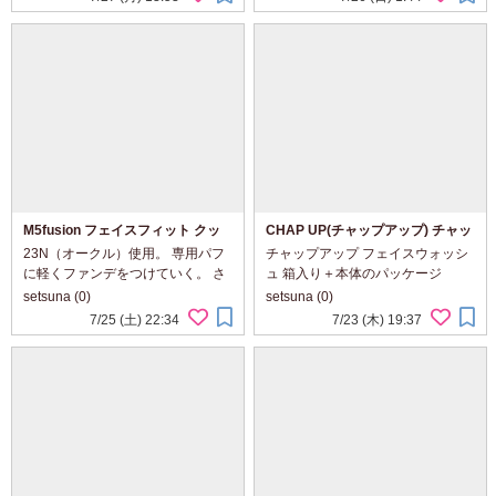
私好み。 色からもうるおいやみ
て、ピタッとフィットするような
ずみずしさが伝わってくる感じ。
感じ。 顔全体に塗布、しろくつつ
シートマス...
まれて...
M5fusion フェイスフィット クッ
CHAP UP(チャップアップ) チャッ
ション ファンデーション
プアップフェイスウォッシュ
23N（オークル）使用。 専用パフ
チャップアップ フェイスウォッシ
に軽くファンデをつけていく。 さ
ュ 箱入り＋本体のパッケージ
らっとしたファンデで、すっとな
150g入りなので、たっぷり感がう
setsuna (0)
setsuna (0)
じんでいく。 パフて軽くとんとん
れしい。 モスグリーンのチューブ
7/25 (土) 22:34
7/23 (木) 19:37
とたたくように。 ピタッとフィッ
に、ブラックのロゴデザインやキ
ト、しっとりとするような使い心
ャップがスタイリッシュな印象。
地。 ...
中身は...