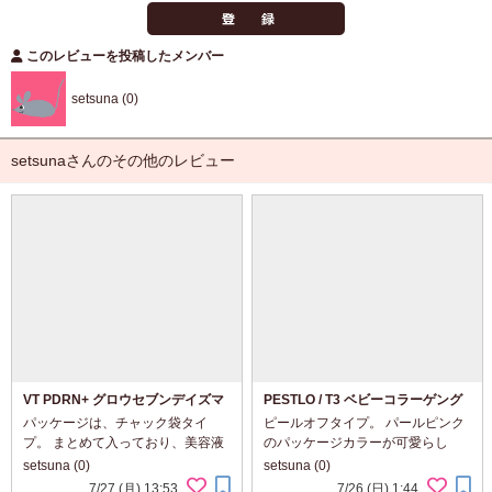
このレビューを投稿したメンバー
setsuna (0)
setsunaさんのその他のレビュー
VT PDRN+ グロウセブンデイズマ
PESTLO / T3 ベビーコラーゲング
スク
ローマスク
パッケージは、チャック袋タイ
ピールオフタイプ。 パールピンク
プ。 まとめて入っており、美容液
のパッケージカラーが可愛らし
たっぷりでひたひた～。 パッケー
い。 中身は、白くややねっちょり
setsuna (0)
setsuna (0)
ジカラーは、さわやかな水色系で
としたテクスチャー。 すっとのび
7/27 (月) 13:53
7/26 (日) 1:44